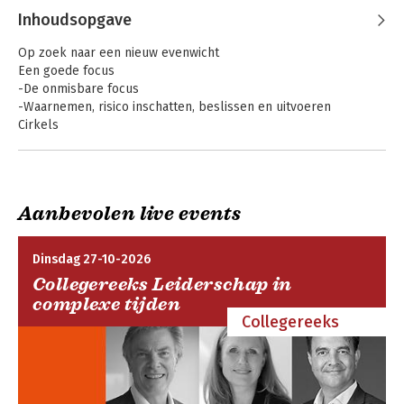
Inhoudsopgave
Op zoek naar een nieuw evenwicht
Een goede focus
-De onmisbare focus
-Waarnemen, risico inschatten, beslissen en uitvoeren
Cirkels
-De cirkels van Eberspächer
Verstoringen van de focus
-Cirkelen rond de focus
Focus in praktijk
Aanbevolen live events
-Cirkels in de praktijk: de mentale vaardigheden
Als het erop aan
Mentale training in
komt
- Mentaal (Prestatie) Plan
de sport
Mentale vaardigheden in vijf sectoren
Dinsdag 27-10-2026
Rico Schuijers
Collegereeks Leiderschap in
complexe tijden
Bekijk alle boeken
Collegereeks