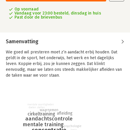
Op voorraad
Vandaag voor 23:00 besteld, dinsdag in huis
Past door de brievenbus
Samenvatting
Wie goed wil presteren moet z’n aandacht erbij houden. Dat
geldt in de sport, het onderwijs, het werk en het dagelijks
leven. Koppie erbij, zou je kunnen zeggen. Dat klinkt
eenvoudig, maar we laten ons steeds makkelijker afleiden van
de taken waar we voor staan.
Focussen lijkt niet meer vanzelfsprekend in een tijd waarin we
blootstaan aan externe prikkels als de mobiele telefoon,
sociale media en e-mail. 'Focus, beter presteren door
cirkeltraining' is het vervolg op het succesvolle boek 'Als het
mentale vaardigheden
erop aan komt'.
doelen stellen
waarnemen
afleiding
cirkeltraining
aandachtscontrole
Auteur en sportpsycholoog Rico Schuijers reikt praktische
mentale training
tools aan om je focus aan te scherpen in sportverband, op je
psychologie
werk, tijdens je studie of in je dagelijkse doen.
brein