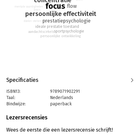
concentratie
focus
flow
mentale vaardigheden
brein
persoonlijke effectiviteit
prestatiepsychologie
doelen stellen
ideale prestatie toestand
sportpsychologie
aandachtscirkels
persoonlijke ontwikkeling
Specificaties
ISBN13:
9789071902291
Taal:
Nederlands
Bindwijze:
paperback
Aantal pagina's:
116
Uitgever:
daM Uitgeverij
Lezersrecensies
Druk:
1
Verschijningsdatum:
29-11-2018
Wees de eerste die een lezersrecensie schrijft!