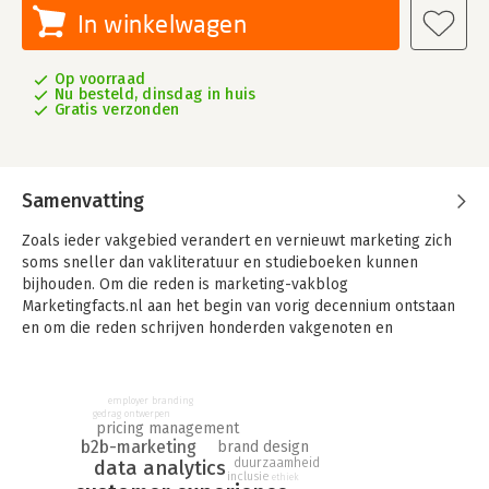
In winkelwagen
Op voorraad
Nu besteld, dinsdag in huis
Gratis verzonden
Samenvatting
Zoals ieder vakgebied verandert en vernieuwt marketing zich
soms sneller dan vakliteratuur en studieboeken kunnen
bijhouden. Om die reden is marketing-vakblog
Marketingfacts.nl aan het begin van vorig decennium ontstaan
en om die reden schrijven honderden vakgenoten en
specialisten dagelijks mee aan het up-to-date houden van
kennis over marketing.
employer branding
Met insights, onderzoek, nieuwe ervaring en opinie over het
gedrag ontwerpen
pricing management
vak houden professionals in marketing, communicatie en sales
b2b-marketing
brand design
elkaar scherp en op de hoogte. Het NIMA 'Marketingfacts
duurzaamheid
data analytics
Jaarboek' biedt lezers een unieke samenstelling van
inclusie
ethiek