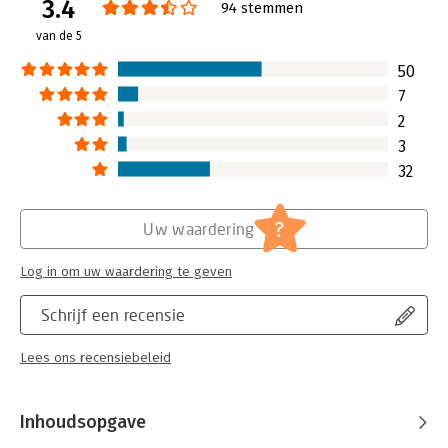
3.4
Verschijningsdatum:
8-5-2023
94 stemmen
van de 5
Hoofdrubriek:
Marketing
Serie:
Marketingfacts Jaarboek
50
7
2
3
32
?
Uw waardering
Log in om uw waardering te geven
Schrijf een recensie
Lees ons recensiebeleid
Inhoudsopgave