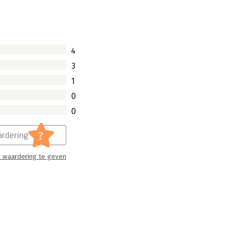
4
3
1
0
0
?
rdering
 waardering te geven