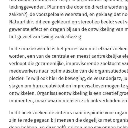
leidinggevenden. Plannen die door de directie worden g
zakken?), de voorspelbare weerstand, en geklaag dat no
Natuurlijk is dit een gekleurd en stereotiep beeld: veel
gewenste effect en dragen bij aan de ontwikkeling van 
het gevoel van swing vaak afwezig.
In de muziekwereld is het proces van met elkaar zoeken
worden, een van de centrale en meest aantrekkelijke el
verloopt die gezamenlijke, improviserende zoektocht v
medewerkers naar 'optimalisatie van de organisatiedo
plezier. Terwijl ook hier de beweging, de veranderjazz, 
slagen om hun creativiteit en improvisatievermogen te
ontwikkelen. Organisatieontwikkeling is een creatief groei
momenten, maar waarin mensen zich ook verbinden en s
In dit boek zoeken de auteurs naar inspiratie voor organ
zijn te rade gegaan bij mensen die dagelijks met organi
doen hebben. En daar zelfs prijzen mee gewonnen hebbe