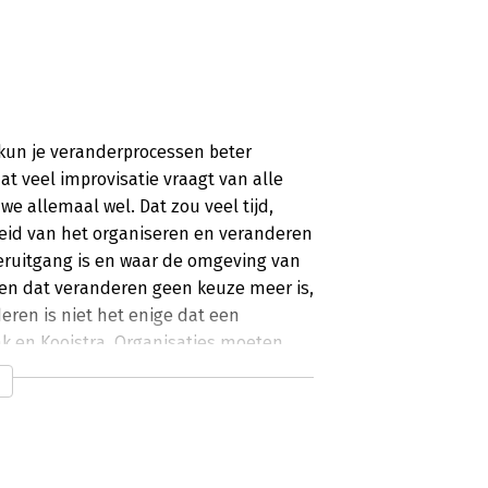
e kun je veranderprocessen beter
at veel improvisatie vraagt van alle
e allemaal wel. Dat zou veel tijd,
heid van het organiseren en veranderen
teruitgang is en waar de omgeving van
en dat veranderen geen keuze meer is,
eren is niet het enige dat een
nk en Kooistra. Organisaties moeten
anderen. 'Ontwikkelen gaat over ont-
wezig is.' Een fraai en veelzeggend