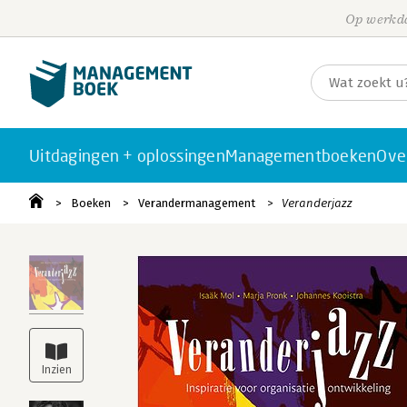
Op werkda
Uitdagingen + oplossingen
Managementboeken
Ove
Boeken
Verandermanagement
Veranderjazz