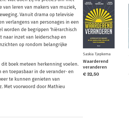
e van leren van makers van muziek,
n beweging. Vanuit drama op televisie
n en verlangens van personages in een
el worden de begrippen 'hiërarchisch
t naar inzet van leiderschap en
inzichten op rondom belangrijke
Saskia Tjepkema
Waarderend
 dit boek meteen herkenning voelen.
veranderen
len en toepasbaar in de verander- en
€ 32,50
 weer te kunnen genieten van
z. Met voorwoord door Mathieu