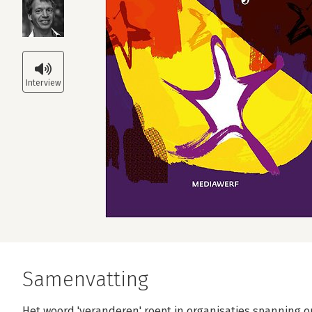
Samenvatting
Het woord 'veranderen' roept in organisaties spanning o