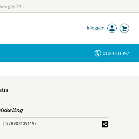
 vanaf €20
Inloggen
010-4731397
Personen
Trefwoorden
stra
wikkeling
9789081091497