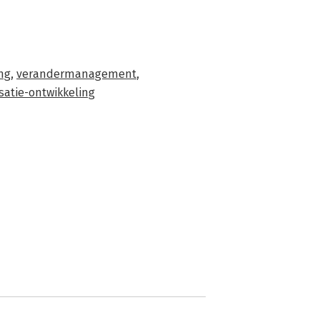
ng
,
verandermanagement
,
satie-ontwikkeling