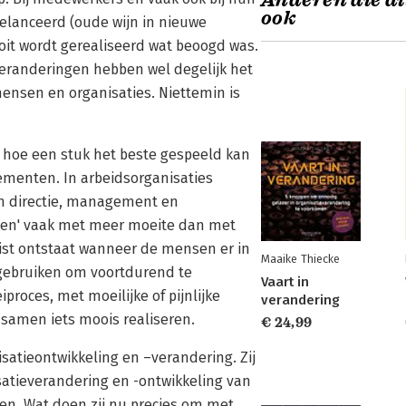
Anderen die di
ook
elanceerd (oude wijn in nieuwe
oit wordt gerealiseerd wat beoogd was.
 veranderingen hebben wel degelijk het
mensen en organisaties. Niettemin is
 hoe een stuk het beste gespeeld kan
ementen. In arbeidsorganisaties
an directie, management en
elen' vaak met meer moeite dan met
juist ontstaat wanneer de mensen er in
Maaike Thiecke
 gebruiken om voortdurend te
Vaart in
proces, met moeilijke of pijnlijke
verandering
amen iets moois realiseren.
€ 24,99
isatieontwikkeling en –verandering. Zij
satieverandering en -ontwikkeling van
n. Wat doen zij nu precies om met