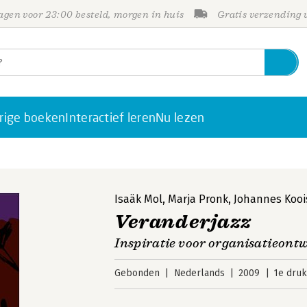
gen voor 23:00 besteld, morgen in huis
Gratis verzending
rige boeken
Interactief leren
Nu lezen
Isaäk Mol
,
Marja Pronk
,
Johannes Kooi
Veranderjazz
Inspiratie voor organisatieont
Gebonden
Nederlands
2009
1e druk