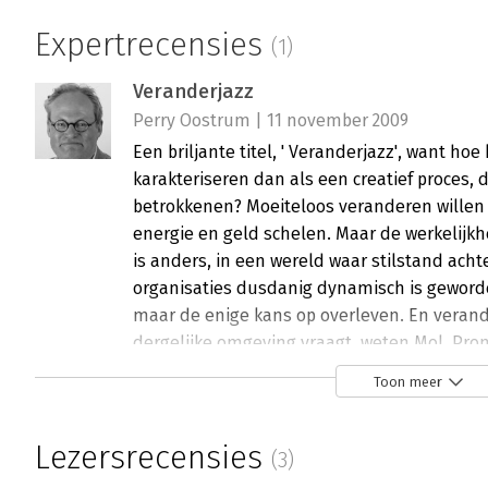
Expertrecensies
(1)
Veranderjazz
Perry Oostrum | 11 november 2009
Een briljante titel, ' Veranderjazz', want ho
karakteriseren dan als een creatief proces, d
betrokkenen? Moeiteloos veranderen willen w
energie en geld schelen. Maar de werkelijk
is anders, in een wereld waar stilstand ach
organisaties dusdanig dynamisch is geword
maar de enige kans op overleven. En verand
dergelijke omgeving vraagt, weten Mol, Pro
zich ontwikkelen en dat gaat verder dan ver
Toon meer
wikkelen: groeien vanuit een kern die al aan
beeld…
Lezersrecensies
Lees verder
(3)