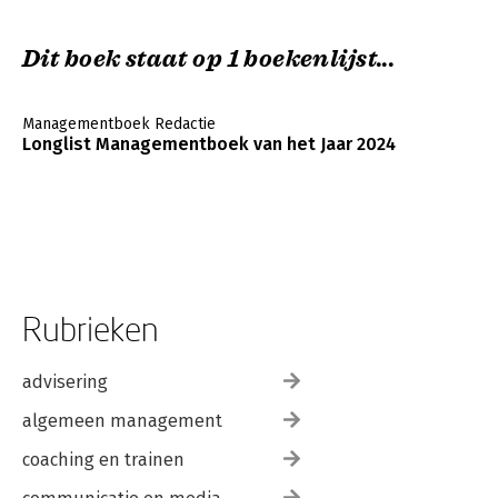
7.6 Monitoring en winkeloperatie 182
7.7 Samenwerken en franchise in relatie tot Formule
Dit boek staat op 1 boekenlijst...
Management 187
7.8 Tot slot 191
Managementboek Redactie
Voetnoten 194
Longlist Managementboek van het Jaar 2024
Rubrieken
advisering
algemeen management
coaching en trainen