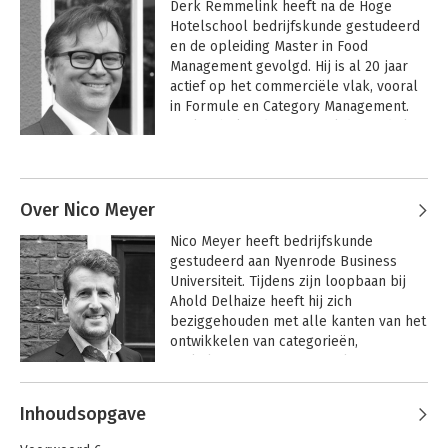
Derk Remmelink heeft na de Hoge 
Hotelschool bedrijfskunde gestudeerd 
en de opleiding Master in Food 
Management gevolgd. Hij is al 20 jaar 
actief op het commerciële vlak, vooral 
in Formule en Category Management. 
Derk is bekend met zowel de food als 
non food retail en foodservice in 
verschillende branches en werkte 
onder meer bij Pearle, DA, C1000 en 
BOOTS. Daarnaast heeft hij als 
Over Nico Meyer
ondernemer ook eigen winkels gehad.

Nico Meyer heeft bedrijfskunde 
gestudeerd aan Nyenrode Business 
In 2019 sloot hij zich aan als partner bij 
Universiteit. Tijdens zijn loopbaan bij 
The Category & Trade Company met als 
Ahold Delhaize heeft hij zich 
doel het vakgebied Formule 
beziggehouden met alle kanten van het 
Management verder te ontwikkelen. 
ontwikkelen van categorieën, 
Door te denken en werken vanuit de 
winkelconcepten en formules. Nico was 
shopper en de formule, is gezonde 
als projectleider betrokken bij de 
groei te realiseren. The Category & 
ontwikkeling van de eerste AHXL en 
Trade Company adviseert op het gebied 
Inhoudsopgave
heeft in Tsjechië gewerkt aan de 
van Formule Management, category 
ontwikkeling van een nieuwe formule 
management, trade marketing en space 