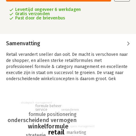
Levertijd ongeveer 6 werkdagen
Gratis verzonden
Past door de brievenbus
Samenvatting
Retail verandert sneller dan ooit. De macht is verschoven naar
de shopper, en alleen sterke retailformules met
professioneel formule & category management en excellente
executie zijn in staat om succesvol te groeien. De vraag naar
onderscheidende winkelconcepten is daarom groot. Gek
genoeg is er weinig geschreven over het vakgebied 'Formule
Management' dat de regie voert in dit domein. Hoog tijd om
daarin verandering te brengen met dit Handboek Formule
Management waarin we alle stappen en ervaring ten aanzien
strategisch management
formule beheer
van de ontwikkeling en het beheer van een winkelformule
service
veranderen
formule positionering
hebben samengebracht.
onderscheidend vermogen
winkelformule
Wij geloven dat er altijd kansen zijn voor gezonde groei van
space management
retail
retailformules. Formules die relevant en onderscheidend zijn,
marketing
strategie