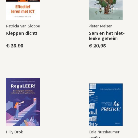
2 Help het denkende brein metfocussen 45
Wisselkosten minimaliseren en leren focussen
Bekijk alle boeken
2.1. PFC als leider van je denkbrein en de executieve
vaardigheden 46
Patricia van Slobbe
Pieter Melsen
2.2. Focus: volgehouden gerichte denk-aandacht 49
Kleppen dicht!
Sam en het niet-
2.3. Het denkbrein kan niet multitasken 54
leuke geheim
2.4. Taakwisselen: een experiment 57
€ 25,95
€ 20,95
2.5. Wie wisselt verliest: wisselkosten 59
2.6. Hoe lang kun je focussen? 62
2.7. Tips voor docenten: denkende brein helpen met focussen
65
Leer ze focussen met aandachtsoefeningen 66
Leer ze focussen tijdens huiswerk 73
Plan blokken met afwisseling en minimale wisselkosten 75
Focus in les door nut en voorstelbare lesdoelen 77
Vraag om focus 78
3 Leg het reflexbrein aan teugels 79
De grote verleider voor het denkbrein
3.1. Het reflexbrein: snel(koppelingen), onbewust en
onvermoeibaar 80
Hilly Drok
Cole Nussbaumer
3.2. Social media dealen dopamine 84