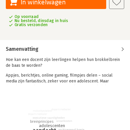
In winkelwagen
Op voorraad
Nu besteld, dinsdag in huis
Gratis verzonden
Samenvatting
Hoe kan een docent zijn leerlingen helpen hun brokkelbrein
de baas te worden?
Appjes, berichtjes, online gaming, filmpjes delen – social
media zijn fantastisch, zeker voor een adolescent. Maar
diezelfde social media verstoren vaak de noodzakelijke
aandacht én echte pauzes tijdens onderwijs en huiswerk.
Gevolg: een brokkelbrein en negatieve invloed op leren.
De auteurs laten zien hoe drie breinnetwerken uit balans
dopaminedealer
mobieltjesbeleid
raken door frequent socialmedia-gebruik. Maar bovenal geven
dopaminedealer
executieve vaardigheden
zij docenten tips om die balans te herstellen zodat aandacht
breinprincipes
wisselkosten
adolescenten
makkelijker vast te houden is. Dit doen zij aan de hand van de
archiverend brein