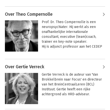
Andere boeken door Gerjanne
Dirksen
Over Theo Compernolle
Prof. Dr. Theo Compernolle is een 
neuropsychiater. Hij werkt als een 
onafhankelijke internationale 
consultant, executive (team)coach, 
trainer en key-note speaker.

Hij is adjunct professor aan het CEDEP 
European Centre for Executive 
Development in Fontainebleau. Hij 
Andere boeken door Theo
doceert en coacht aan business scholen 
Compernolle
Over Gertie Verreck
in België, Nederland en Frankrijk, oa het 
Breindidactiek
INSEAD in Frankrijk, Vlerick in België en 
Gertie Verreck is de auteur van 'Van 
TIAS in Nederland.

Brokkelbrein naar Focus' en directeur 
Hij was voorheen Suez Chair in 
van het BreinCentraalLeren (BCL) 
Leadership and Personal Development 
Instituut. Gertie heeft een rijke 
aan de Solvay Business School, Adjunct 
Bekijk alle boeken
achtergrond als HRD-adviseur. 
Professor aan het INSEAD, Visiting 
Professor aan de Vlerick School for 
Management en Professor aan de Vrije 