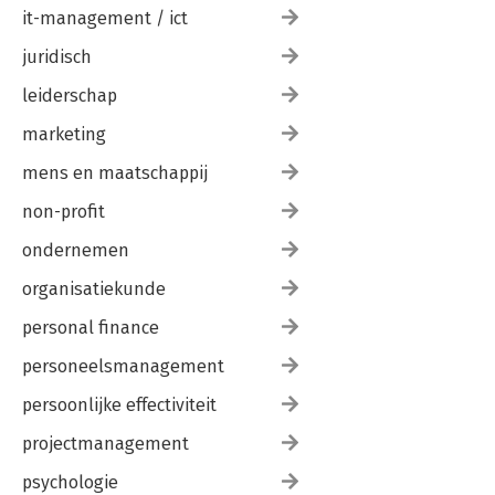
it-management / ict
Nawoord 215
juridisch
Bijlage 1 Breintermen 217
leiderschap
Bijlage 2 Breinschema 220
Bijlage 3 Literatuur 221
marketing
mens en maatschappij
non-profit
ondernemen
organisatiekunde
personal finance
personeelsmanagement
persoonlijke effectiviteit
projectmanagement
psychologie