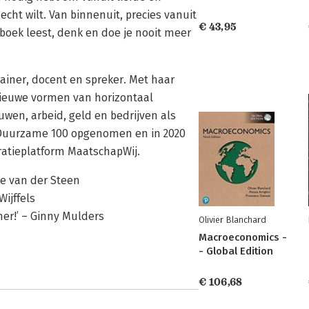
cht wilt. Van binnenuit, precies vanuit
€ 43,95
t boek leest, denk en doe je nooit meer
rainer, docent en spreker. Met haar
 nieuwe vormen van horizontaal
en, arbeid, geld en bedrijven als
Duurzame 100 opgenomen en in 2020
ratieplatform MaatschapWij.
ie van der Steen
Wijffels
mer!’ – Ginny Mulders
Olivier Blanchard
Macroeconomics -
- Global Edition
€ 106,68