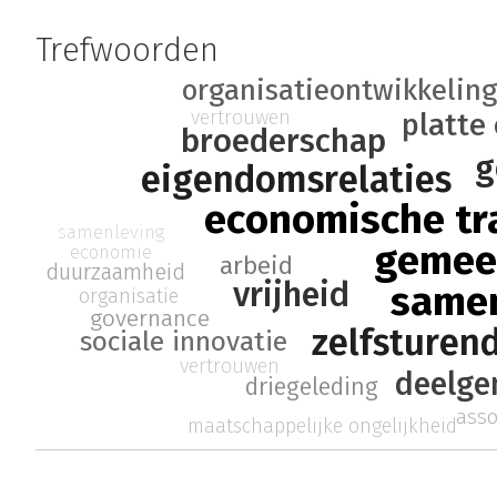
Trefwoorden
organisatieontwikkelin
vertrouwen
platte
broederschap
g
eigendomsrelaties
economische tr
samenleving
gemee
economie
arbeid
duurzaamheid
vrijheid
same
organisatie
governance
zelfsturen
sociale innovatie
vertrouwen
deelge
driegeleding
asso
maatschappelijke ongelijkheid