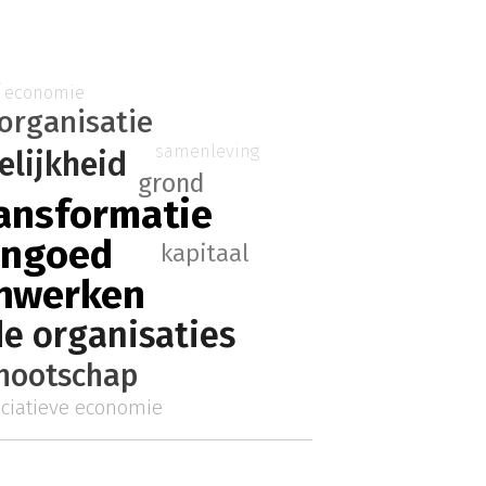
g
economie
 organisatie
samenleving
elijkheid
grond
ansformatie
ngoed
kapitaal
nwerken
de organisaties
nootschap
ciatieve economie