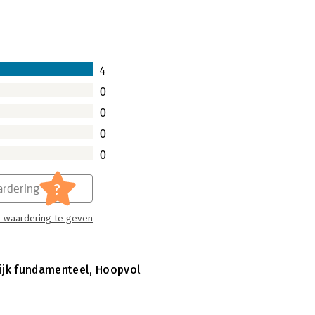
4
0
0
0
0
?
rdering
 waardering te geven
ijk fundamenteel, Hoopvol