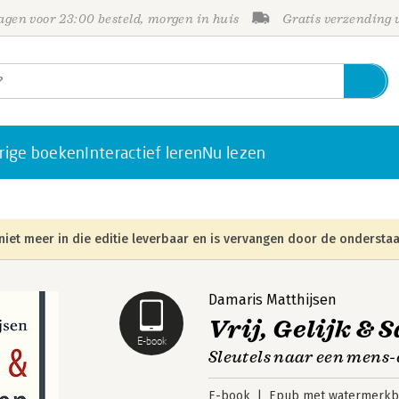
gen voor 23:00 besteld, morgen in huis
Gratis verzending
rige boeken
Interactief leren
Nu lezen
niet meer in die editie leverbaar en is vervangen door de onderstaa
Damaris Matthijsen
Vrij, Gelijk &
E-book
Sleutels naar een men
E-book
Epub met watermerkbe