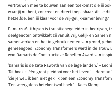
vertrouwen mee te bouwen aan een toekomst die jij ook e
waar jij nu bent, concreet en direct toepasbaar. Als je di
hetzelfde, ben jij klaar voor de vrij-gelijk-samenleving?
Damaris Matthijsen is transitiebegeleider in bedrijven, t
deelgenoten ontwikkelt zij vanuit Vrij, Gelijk en Samen
samenwerken en het in gebruik nemen van grond, gebouw
gemeengoed. Economy Transformers werd in de Trouw 
won Damaris de Constructieve Rebellen Award van inspi
‘Damaris is de Kate Raworth van de lage landen.’ – Leon
‘Dit boek is één groot pleidooi voor het leven.’ – Herman 
‘Zie je wel, ik ben niet gek, ik ben een Economy Transfor
'Een weergaloos betekenisvol boek.’ – Kees Klomp