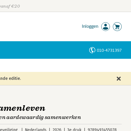
 vanaf €20
Inloggen
010-4731397
Personen
Trefwoorden
nde editie.
 Samenleven
s-en aardewaardig samenwerken
veiliging
Nederlands
2026
3e druk
9789493455078