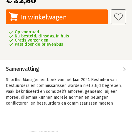
€ 32,50
In winkelwagen
Op voorraad
Nu besteld, dinsdag in huis
Gratis verzonden
Past door de brievenbus
Samenvatting
Shortlist Managementboek van het Jaar 2024
Besluiten van
bestuurders en commissarissen worden niet altijd begrepen,
vaak bekritiseerd en soms zelfs amoreel genoemd. Bij een
moreel dilemma kunnen morele normen en belangen
conflicteren, en bestuurders en commissarissen moeten
daarbij dan vaak moeilijke keuzes maken. De veelgebruikte
metafoor van hét morele kompas met maar één te volgen
richting, is dan ook een te simpele voorstelling. Dit boek
beschrijft inzichten uit de psychologie en corporate
reputatiemanagement