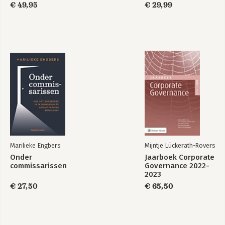
Governance 2025-
€ 49,95
Governance 2024-
€ 29,99
2026
2025
Bekijk alle boeken
Marilieke Engbers
Mijntje Lückerath-Rovers
Onder
Jaarboek Corporate
commissarissen
Governance 2022-
2023
€ 27,50
€ 65,50