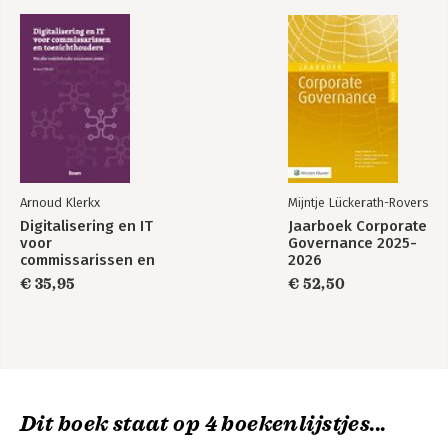
Arnoud Klerkx
Mijntje Lückerath-Rovers
Digitalisering en IT
Jaarboek Corporate
voor
Governance 2025-
commissarissen en
2026
toezichthouders
€ 35,95
€ 52,50
Dit boek staat op 4 boekenlijstjes...