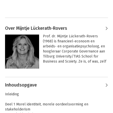
Over Mijntje Lückerath-Rovers
Prof. dr. Mijntje Lückerath-Rovers 
(1968) is financieel-econoom en 
arbeids- en organisatiepsycholoog, en 
hoogleraar Corporate Governance aan 
Tilburg University/TIAS School for 
Business and Scoiety. Ze is, of was, zelf 
commissaris of toezichthouder bij o.a. 
Achmea, NRC Media, Erasmus MC, Pels 
Andere boeken door Mijntje
Rijcken, ASN Beleggingsinstellingen, 
Lückerath-Rovers
KNGF Geleidehoden en Diergaarde 
Inhoudsopgave
Blijdorp. Sinds 2007 richt haar 
onderzoek en onderwijs binnen 
Inleiding
Corporate Governance zich op 
langetermijnwaardecreatie, boardroom-
Deel 1 Morel identiteit, morele oordeelsvorming en
dynamics en diversiteit.

stakeholderism