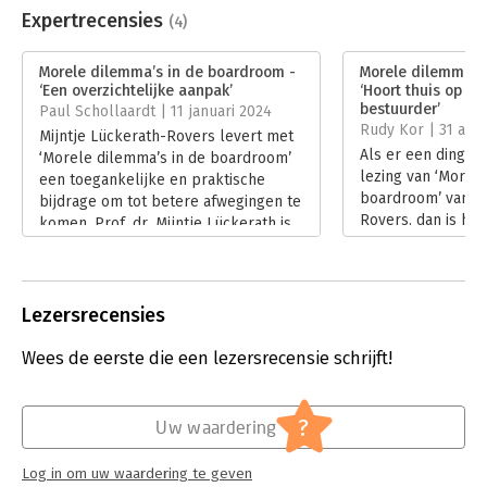
Uitgever:
Verhaal met Impact
Expertrecensies
(4)
Druk:
3
Verschijningsdatum:
1-7-2023
Morele dilemma’s in de boardroom -
Morele dilemma’s
‘Een overzichtelijke aanpak’
‘Hoort thuis op he
Hoofdrubriek:
Strategisch management
bestuurder’
Paul Schollaardt | 11 januari 2024
Rudy Kor | 31 aug
Mijntje Lückerath-Rovers levert met
Als er een ding du
‘Morele dilemma’s in de boardroom’
lezing van ‘Morel
een toegankelijke en praktische
boardroom’ van Mi
bijdrage om tot betere afwegingen te
Rovers, dan is het
komen. Prof. dr. Mijntje Lückerath is
morele dilemma’s 
onder andere hoogleraar corporate
afwegingen komen
governance aan Tilburg University.
governance gaat n
Morele dilemma’s in de boardroom is
structuren en pro
gebaseerd op haar
Lezersrecensies
over opvattingen 
afstudeeronderzoek voor haar studie
commissarissen.
Psychologie.
Wees de eerste die een lezersrecensie schrijft!
Lees verder
Lees verder
?
Uw waardering
Log in om uw waardering te geven