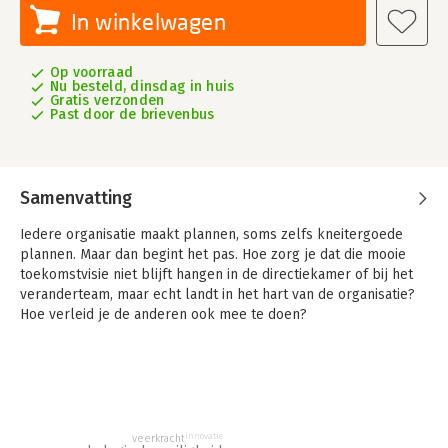
In winkelwagen
Op voorraad
Nu besteld, dinsdag in huis
Gratis verzonden
Past door de brievenbus
Samenvatting
Iedere organisatie maakt plannen, soms zelfs kneitergoede
plannen. Maar dan begint het pas. Hoe zorg je dat die mooie
toekomstvisie niet blijft hangen in de directiekamer of bij het
veranderteam, maar echt landt in het hart van de organisatie?
Hoe verleid je de anderen ook mee te doen?
Hoe word ik een kreeft?
zoomt in op precies die fase: ná het
plannen maken. Dan volgt de weerbarstige praktijk, waarin
systemen schuren, routines worden vastgehouden en collega’s
(nog) niet staan te juichen. Dat is het moment om met de poten
in de klei te gaan staan. Juist dan moet het oude pantser af.
innovatie
veerkracht