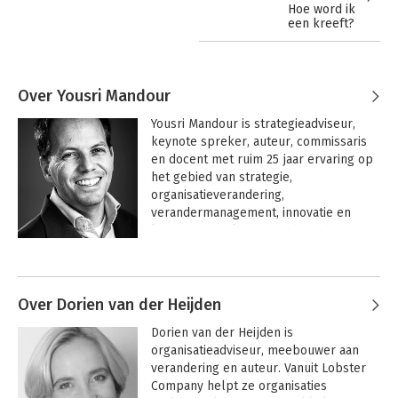
Hoe word ik
een kreeft?
Over Yousri Mandour
Yousri Mandour is strategieadviseur, 
keynote spreker, auteur, commissaris 
en docent met ruim 25 jaar ervaring op 
het gebied van strategie, 
organisatieverandering, 
verandermanagement, innovatie en 
leiderschap. Als partner bij Lobster 
Company begeleidt hij directieteams en 
Andere boeken door Yousri
organisaties bij strategische 
Mandour
vernieuwing, duurzame groei en 
complexe veranderopgaven.

Over Dorien van der Heijden
Dorien van der Heijden is 
Yousri is (co-)auteur van meerdere 
organisatieadviseur, meebouwer aan 
managementboeken, waaronder 'De 
verandering en auteur. Vanuit Lobster 
Strategie van de Kreeft', winnaar van de 
Company helpt ze organisaties 
PIM Marketing Literatuurprijs, 'Zo 