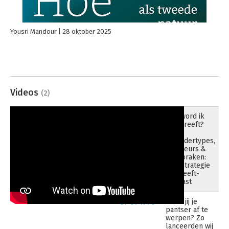
Yousri Mandour
28 oktober 2025
Videos
(2)
Hoe word ik
23-08-2025
een kreeft?
Over
verandertypes,
saboteurs &
doorbraken:
#88 Strategie
vd Kreeft-
podcast
“Durf jij je
01-01-1970
pantser af te
werpen? Zo
lanceerden wij