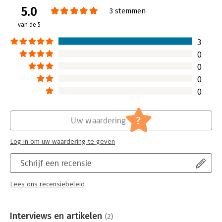
5.0
Verschijningsdatum:
8-10-2025
3 stemmen
van de 5
Hoofdrubriek:
Verandermanagement
3
0
0
0
0
?
Uw waardering
Log in om uw waardering te geven
Schrijf een recensie
Lees ons recensiebeleid
Interviews en artikelen
(2)