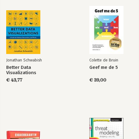
op marketing- en
op marketing- en
Bekijk alle boeken
strategiemodellen
strategiemodellen
De strategie van de
De strategie van de
Bekijk alle boeken
Kreeft
Kreeft
Jonathan Schwabish
Colette de Bruin
Bekijk alle boeken
Better Data
Geef me de 5
Visualizations
€ 43,77
€ 39,00