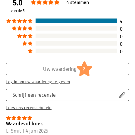
5.0
Verschijningsdatum:
8-3-2025
4 stemmen
van de 5
Hoofdrubriek:
Personal finance
4
0
0
0
0
?
Uw waardering
Log in om uw waardering te geven
Schrijf een recensie
Lees ons recensiebeleid
Waardevol boek
L. Smit | 4 juni 2025