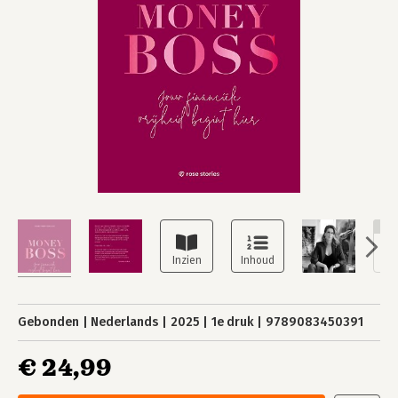
NI
Gebonden
Nederlands
2025
1e druk
9789083450391
€ 24,99