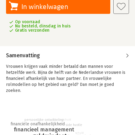
In winkelwagen
Op voorraad
Nu besteld, dinsdag in huis
Gratis verzonden
Samenvatting
Vrouwen krijgen vaak minder betaald dan mannen voor
hetzelfde werk. Bijna de helft van de Nederlandse vrouwen is
financieel afhankelijk van haar partner. En vrouwelijke
rolmodellen op het gebied van geld? Dan moet je goed
zoeken.
'Money Boss' is het boek dat je van je moeder had willen
krijgen. Het helpt je om binnen een maand slimmer met geld
om te gaan en biedt je een concreet stappenplan voor een
financieel vrije toekomst.
persoonlijke ontwikkeling
schuld
financiële onafhankelijkheid
side hustle
financieel management
Financieel vrij, ook jij
schuld