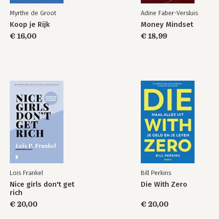
Myrthe de Groot
Adine Faber-Versluis
Bekijk alle boeken
Koop je Rijk
Money Mindset
€ 16,00
€ 18,99
Lois Frankel
Bill Perkins
Nice girls don't get
Die With Zero
rich
€ 20,00
€ 20,00