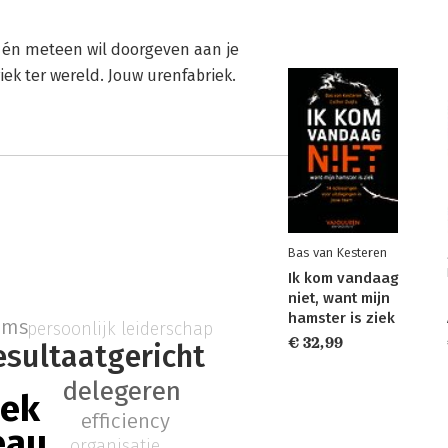
en én meteen wil doorgeven aan je
iek ter wereld. Jouw urenfabriek.
Bas van Kesteren
Ik kom vandaag
p
niet, want mijn
hamster is ziek
ams
persoonlijk leiderschap
€ 32,99
esultaatgericht
delegeren
iek
efficiency
eau
organisatie