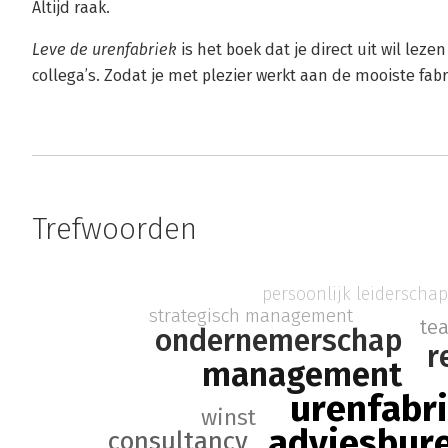
Altijd raak.
Leve de urenfabriek
is het boek dat je direct uit wil lez
collega’s. Zodat je met plezier werkt aan de mooiste fabr
Trefwoorden
persoonlijk leiderscha
strategisch management
te
ondernemerschap
r
management
urenfabr
winst
adviesbur
consultancy