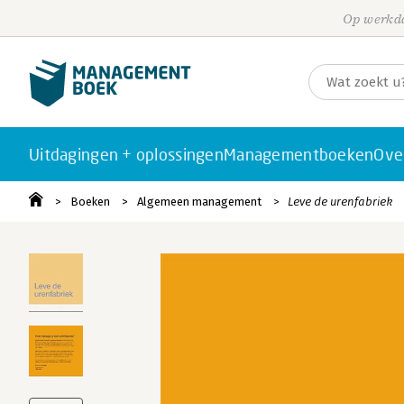
Op werkda
Uitdagingen + oplossingen
Managementboeken
Ove
Boeken
Algemeen management
Leve de urenfabriek