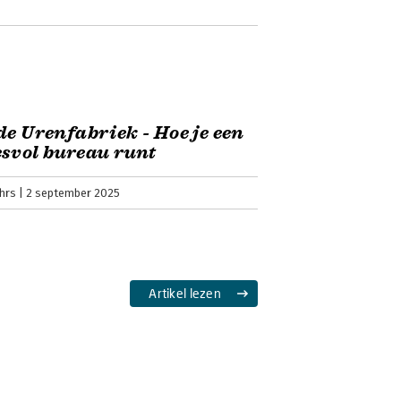
de Urenfabriek - Hoe je een
svol bureau runt
hrs
2 september 2025
Artikel lezen