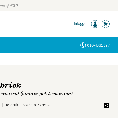
 vanaf €20
Inloggen
010-4731397
Personen
Trefwoorden
abriek
reau runt (zonder gek te worden)
5
1e druk
9789083572604