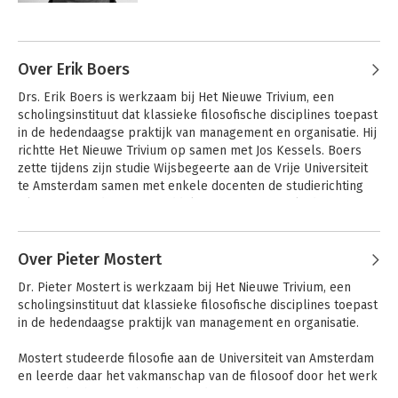
proefschrift over kennistheorie en 
Andere boeken door Jos Kessels
filosofieonderwijs (socratische 
methode). Hij specialiseerde zich in 
theorie en praktijk van het socratisch 
Over Erik Boers
gesprek.

Drs. Erik Boers is werkzaam bij Het Nieuwe Trivium, een 
scholingsinstituut dat klassieke filosofische disciplines toepast 
Sinds 25 jaar leidt Jos Kessels 
in de hedendaagse praktijk van management en organisatie. Hij 
gesprekken en trainingen met 
richtte Het Nieuwe Trivium op samen met Jos Kessels. Boers 
managers en bestuurders in 
zette tijdens zijn studie Wijsbegeerte aan de Vrije Universiteit 
verschillende sectoren van de 
te Amsterdam samen met enkele docenten de studierichting 
samenleving: gezondheidszorg, 
Filosofie in Bedrijf op, inmiddels een Masters-opleiding.Tussen 
overheid, politie, onderwijs, banken. Hij 
1989 en 1993 was hij verbonden aan de groep Management 
was bovendien in 1999 een van de 
Andere boeken door Erik Boers
Training van de Nederlandse Philips Bedrijven. Van december 
oprichters van Het Nieuwe Trivium, een 
1993 tot november 1997 was hij werkzaam als management 
Over Pieter Mostert
Vrije ruimte
Socrates op de
bureau dat filosofie in bedrijf brengt. 
markt
trainer/adviseur bij Bureau Zuidema Eindhoven. In 1999 richtte 
Hij stapte na tien jaar op om te 
Dr. Pieter Mostert is werkzaam bij Het Nieuwe Trivium, een 
hij met enkele collega's Learning Consortium op, een netwerk 
veranderen en te vernieuwen en werkt 
scholingsinstituut dat klassieke filosofische disciplines toepast 
van ervaren, zelfstandige adviseurs/trainers in Engeland, 
nu vanuit het bureau Eidoskoop, 
in de hedendaagse praktijk van management en organisatie.

Nederland, België en Frankrijk.
gespecialiseerd in idee-ontwikkeling.
Mostert studeerde filosofie aan de Universiteit van Amsterdam 
en leerde daar het vakmanschap van de filosoof door het werk 
van Friedrich Nietzsche te bestuderen.
