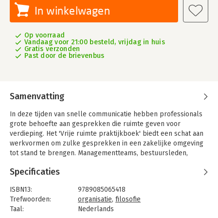
In winkelwagen
Op voorraad
Vandaag voor 21:00 besteld, vrijdag in huis
Gratis verzonden
Past door de brievenbus
Samenvatting
In deze tijden van snelle communicatie hebben professionals
grote behoefte aan gesprekken die ruimte geven voor
verdieping. Het 'Vrije ruimte praktijkboek' biedt een schat aan
werkvormen om zulke gesprekken in een zakelijke omgeving
tot stand te brengen. Managementteams, bestuursleden,
afdelingsteams of groepen vakgenoten vinden hier
Specificaties
instrumenten om op een inspirerende en werkzame manier
met elkaar in gesprek te komen. De werkvormen zijn de
ISBN13:
9789085065418
afgelopen jaren ontwikkeld door de filosofen Jos Kessels, Erik
Trefwoorden:
organisatie
,
filosofie
Boers en Pieter Mostert en verfijnd op basis van hun
Taal:
Nederlands
praktijkervaringen in organisaties.