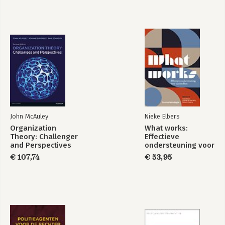
Knegtmans wekelijks te gast bij 
Literatuur
Business News Radio (BNR) in het 
Verklarende woordenlijst
programma Aan de slag met Paul van 
Bekijk alle boeken
Met dank aan
Liempt.
John McAuley
Nieke Elbers
Organization
What works:
Theory: Challenger
Effectieve
and Perspectives
ondersteuning voor
slachtoffers
€ 107,74
€ 53,95