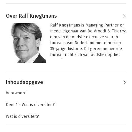
Over Ralf Knegtmans
Ralf Knegtmans is Managing Partner en 
mede-eigenaar van De Vroedt & Thierry: 
een van de oudste executive search-
bureaus van Nederland met een ruim 
35-jarige historie. Dit gerenommeerde 
bureau richt zich van oudsher op het 
vervullen van senior management- en 
directiefuncties en het formeren van 
Andere boeken door Ralf
Raden van Commissarissen en Raden 
Knegtmans
van Toezicht. 

Inhoudsopgave
Ralf Knegtmans studeerde rechten 
Voorwoord
(UvA) en volgde postacademisch 
onderwijs (kopstudie Bedrijfskunde) 
Deel 1 - Wat is diversiteit?
aan de Nyenrode Business University en 
aan IMD te Lausanne (Business 
Wat is diversiteit?
Marketing). 

Hokjesdenken en monoculturen
De winst van diversiteit
In 2005 leverde Knegtmans een 