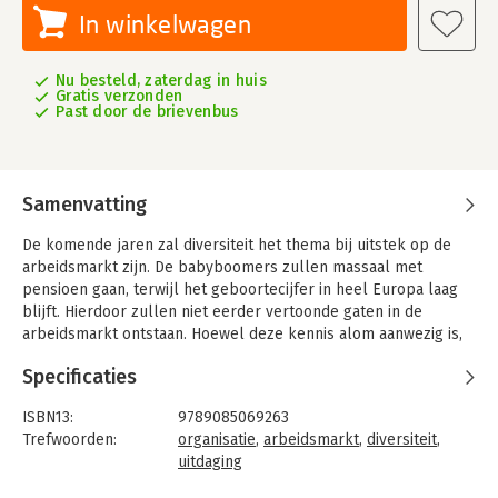
In winkelwagen
Nu besteld, zaterdag in huis
Gratis verzonden
Past door de brievenbus
Samenvatting
De komende jaren zal diversiteit het thema bij uitstek op de
arbeidsmarkt zijn. De babyboomers zullen massaal met
pensioen gaan, terwijl het geboortecijfer in heel Europa laag
blijft. Hierdoor zullen niet eerder vertoonde gaten in de
arbeidsmarkt ontstaan. Hoewel deze kennis alom aanwezig is,
is er mede door de recente crisis te weinig tractie en urgentie
Specificaties
in de maatschappij.
'Diversiteit als uitdaging' laat met name zien wat diversiteit kan
ISBN13:
9789085069263
toevoegen aan de dagelijkse praktijk in het bedrijfsleven en
Trefwoorden:
organisatie
,
arbeidsmarkt
,
diversiteit
,
het publieke domein. We moeten verder kijken dan geslacht,
uitdaging
leeftijd of culturele herkomst en alle talenten benutten.
Taal:
Nederlands