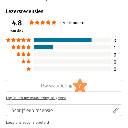
Aantal pagina's:
120
Uitgever:
Van Haren Publishing B.V.
Lezersrecensies
Druk:
1
4.8
Verschijningsdatum:
4-5-2013
4 stemmen
van de 5
Hoofdrubriek:
Projectmanagement
Serie:
Best Practice IT Management reeks
3
1
0
0
0
?
Uw waardering
Log in om uw waardering te geven
Schrijf een recensie
Lees ons recensiebeleid