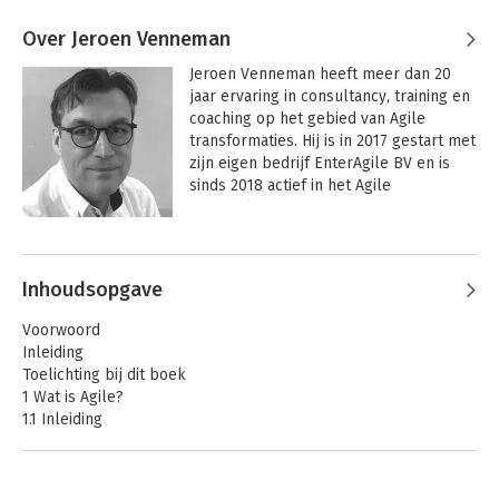
Over Jeroen Venneman
Jeroen Venneman heeft meer dan 20 
jaar ervaring in consultancy, training en 
coaching op het gebied van Agile 
transformaties. Hij is in 2017 gestart met 
zijn eigen bedrijf EnterAgile BV en is 
sinds 2018 actief in het Agile 
Masterclass Institute.

Andere boeken door Jeroen
“Enter the Agile Mindset” is het motto 
Venneman
van Jeroen die ook actief is als 
Inhoudsopgave
voorzitter van het Agile Consortium, 
examinator in het Certify To Inspire 
Voorwoord
programma, organisator van en spreker 
Inleiding
op diverse Agile bijeenkomsten en 
Toelichting bij dit boek
gastcolleges, en auteur van diverse 
1 Wat is Agile?
boeken en artikelen. 

1.1 Inleiding
1.2 Defi nitie
Jeroen vindt inspiratie in de 
1.3 Principes achter het Agile Manifest
ontwikkeling van het vakgebied rondom 
1.4 Waarom Agile?
Agile en wil die inspiratie overbrengen 