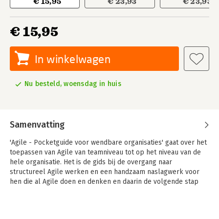
€ 15,95
€ 23,93
€ 23,93
€ 15,95
In winkelwagen
Nu besteld, woensdag in huis
Samenvatting
'Agile - Pocketguide voor wendbare organisaties' gaat over het
toepassen van Agile van teamniveau tot op het niveau van de
hele organisatie. Het is de gids bij de overgang naar
structureel Agile werken en een handzaam naslagwerk voor
hen die al Agile doen en denken en daarin de volgende stap
willen zetten.
Het boek is een goede basis voor certificering op het niveau
van Agile Foundation, Practitioner en Master. Met een