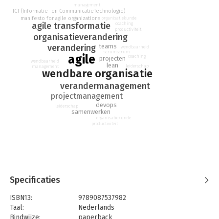
management
voorwoord van Arie van Bennekum, co-auteur van het 'Agile
ICT (Informatie- en CommunicatieTechnologie)
Manifesto'.
manifesto for agile organizations
organisatiekunde
agile transformatie
coaching
productiviteit
organisatieverandering
verandering
teams
wendbaarheid
scrum
scrum
agile
coaching
projecten
wendbaarheid
lean
leiderschap
management
wendbare organisatie
verandermanagement
projectmanagement
devops
leiderschap
samenwerken
organisatiekunde
productiviteit
Specificaties
ISBN13:
9789087537982
Taal:
Nederlands
Bindwijze:
paperback