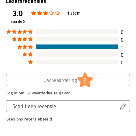
Uitgever:
SWP
Lezersrecensies
afstemming tussen coachee, opdrachtgever en coach
Druk:
1
uitgebreid besproken.
3.0
Verschijningsdatum:
4-7-2017
1 stem
van de 5
Hoofdrubriek:
Coaching en trainen
0
0
1
0
0
?
Uw waardering
Log in om uw waardering te geven
Schrijf een recensie
Lees ons recensiebeleid