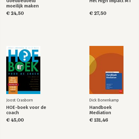
Goedbedoeld
Het High Impact MT
moeilijk maken
€ 24,50
€ 27,50
Joost Crasborn
Dick Bonenkamp
HOE-boek voor de
Handboek
coach
Mediation
€ 45,00
€ 131,46