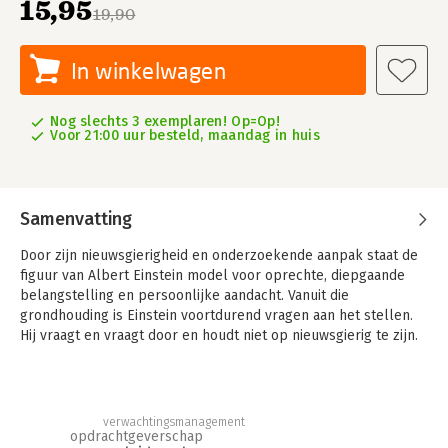
15,95
19,90
In winkelwagen
Nog slechts 3 exemplaren! Op=Op!
Voor 21:00 uur besteld, maandag in huis
Samenvatting
Door zijn nieuwsgierigheid en onderzoekende aanpak staat de
figuur van Albert Einstein model voor oprechte, diepgaande
belangstelling en persoonlijke aandacht. Vanuit die
grondhouding is Einstein voortdurend vragen aan het stellen.
Hij vraagt en vraagt door en houdt niet op nieuwsgierig te zijn.
Deze houding is ook kenmerkend voor een goede
leidinggevende en voor een succesvolle coach. In dit boek
nemen Rik Bekking en Theo van Mulken het perspectief van de
coach als uitgangspunt. De coach vormt samen met de
verwachtingsmanagement
opdrachtgever en de coachee een gezonde driehoeksrelatie.
opdrachtgeverschap