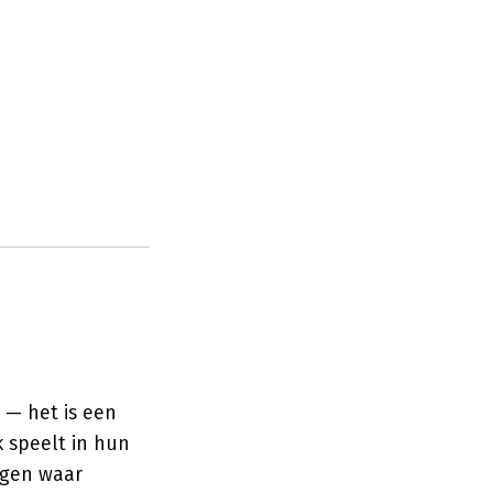
 — het is een
k speelt in hun
agen waar