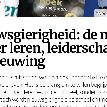
"Nooi
"Nooi
wsgierigheid: de 
r leren, leidersch
ieuwing
eid is misschien wel de meest onderschatte 
ele leven. Het is de drang om te willen begrijp
te blijven leren — zonder oordeel, zonder haa
toch wordt nieuwsgierigheid op school ontmo
 lastig gezien en door volwassenen afgeleerd.