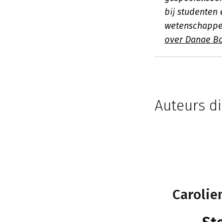
bij studenten
wetenschappel
over Danae B
Auteurs di
Carolie