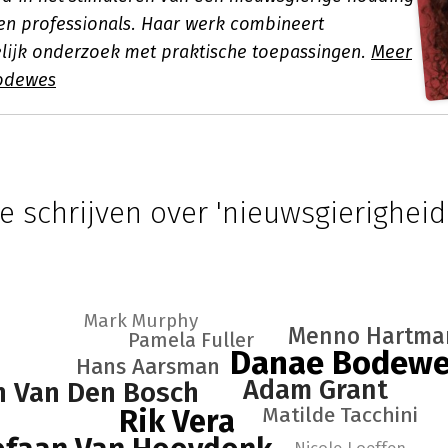
 en professionals. Haar werk combineert
ijk onderzoek met praktische toepassingen.
Meer
odewes
e schrijven over 'nieuwsgierigheid
Mark Murphy
Menno Hartma
Pamela Fuller
Danae Bodew
Hans Aarsman
Adam Grant
n Van Den Bosch
Matilde Tacchini
Rik Vera