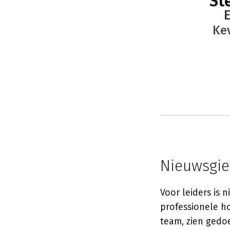
St
E
Ke
Nieuwsgie
Voor leiders is 
professionele ho
team, zien gedoe