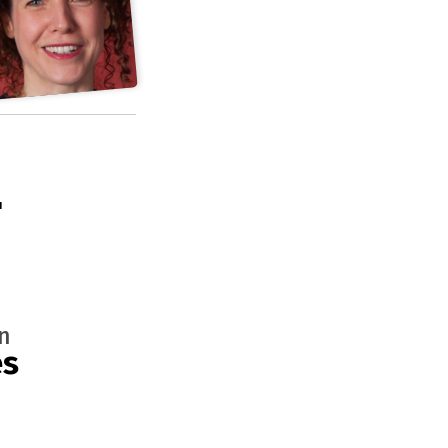
'
n
es