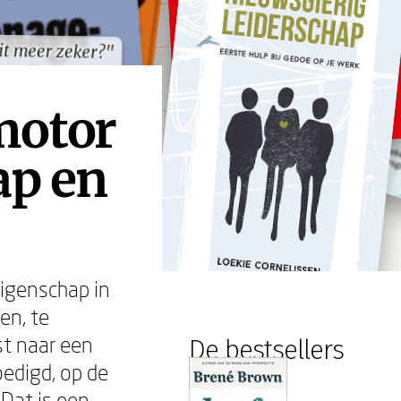
t meer zeker?"
t meer zeker?"
motor
ap en
eigenschap in
en, te
st naar een
De bestsellers
edigd, op de
 Dat is een