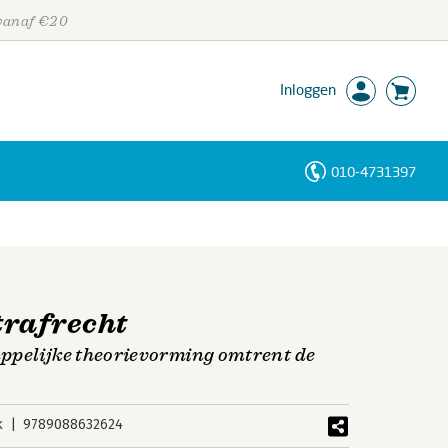
 vanaf €20
Inloggen
010-4731397
Personen
Trefwoorden
strafrecht
ppelijke theorievorming omtrent de
k
9789088632624