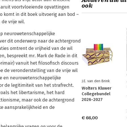
Anderen die di
ook
aaruit voortvloeiende opvattingen
 komt in dit boek uitvoerig aan bod –
e vrije wil.
k op neurowetenschappelijke
 over dit onderwerp naar de achtergrond
ties omtrent de vrijheid van de wil
n, bespreekt mr. Mark de Rade in dit
rimair) vanuit het filosofisch discours
oe de veronderstelling van de vrije wil
che en neurowetenschappelijke
J.E. van den Brink
r de legitimiteit van het strafrecht.
Wolters Kluwer
oals het libertarisme, het hard
Collegebundel
2026-2027
ctionisme, maar ook de achtergrond
jke aansprakelijkheid en de
€ 66,00
k belangrijke vragen op voor de