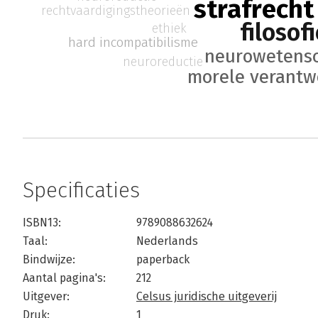
strafrecht
rechtvaardigingstheorieën
filosof
ethiek
hard incompatibilisme
neurowetens
neuroreductie
morele verantw
Specificaties
ISBN13:
9789088632624
Taal:
Nederlands
Bindwijze:
paperback
Aantal pagina's:
212
Uitgever:
Celsus juridische uitgeverij
Druk:
1