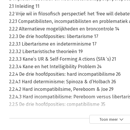
2.1 Inleiding 11
2.2 Vrije wil in filosofisch perspectief: het ‘free will debate
2.2.1 Compatibilisten, incompatibilisten en problematiek 
2.2.2 Alternatieve mogelijkheden en broncontrole 14
2.2.3 De drie hoofdposities: libertarisme 17
2.2.3.1 Libertarisme en indeterminisme 17
2.2.3.2 Libertaristische theorieën 19
2.2.3.3 Kane’s UR & Self-Forming A ctions (SFA ’s) 21
2.2.3.4 Kane en het Intelligibility Problem 24
2.2.4 De drie hoofdposities: hard incompatibilisme 26
2.2.4.1 Hard determinisme: Spinoza & d’Holbach 26
2.2.4.2 Hard incompatibilsime, Pereboom & Joe 29
2.2.4.3 Hard incompatibilisme: Pereboom versus libertar
2.2.5 De drie hoofdposities: compatibilisme 35
2.2.5.1 Klassiek compatibilisme 35
2.2.5.2 Nieuw compatibilisme: F rankfurt-type Examples 3
Toon meer
2.2.5.3 Frankfurt: eerste- en tweedeordewensen 41