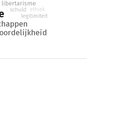
libertarisme
schuld
ethiek
ie
legitimiteit
chappen
oordelijkheid