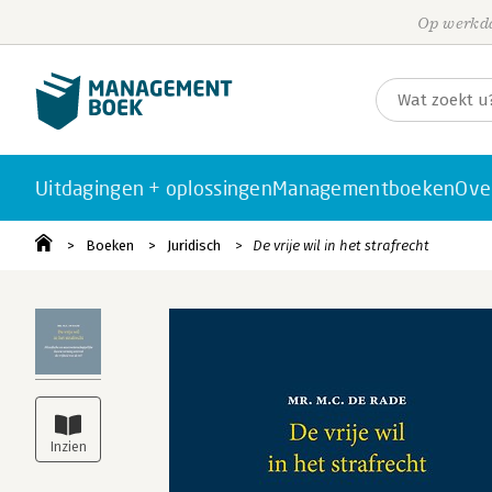
Op werkda
Uitdagingen + oplossingen
Managementboeken
Ove
Boeken
Juridisch
De vrije wil in het strafrecht