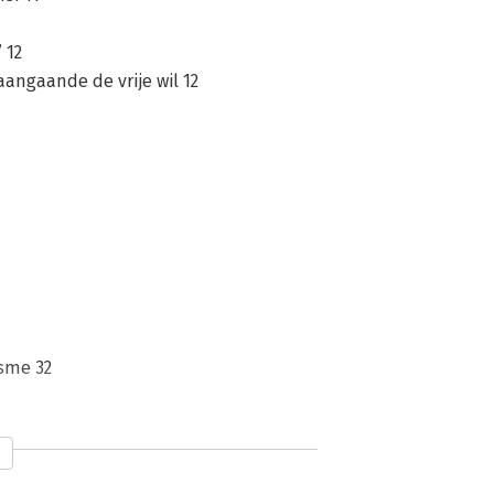
’ 12
aangaande de vrije wil 12
isme 32
7