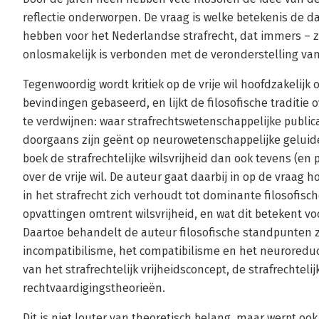
reflectie onderworpen. De vraag is welke betekenis de d
hebben voor het Nederlandse strafrecht, dat immers – zo
onlosmakelijk is verbonden met de veronderstelling van d
Tegenwoordig wordt kritiek op de vrije wil hoofdzakelij
bevindingen gebaseerd, en lijkt de filosofische traditie
te verdwijnen: waar strafrechtswetenschappelijke publica
doorgaans zijn geënt op neurowetenschappelijke geluide
boek de strafrechtelijke wilsvrijheid dan ook tevens (en p
over de vrije wil. De auteur gaat daarbij in op de vraag h
in het strafrecht zich verhoudt tot dominante filosofis
opvattingen omtrent wilsvrijheid, en wat dit betekent voo
Daartoe behandelt de auteur filosofische standpunten z
incompatibilisme, het compatibilisme en het neuroredu
van het strafrechtelijk vrijheidsconcept, de strafrechteli
rechtvaardigingstheorieën.
Dit is niet louter van theoretisch belang, maar werpt oo