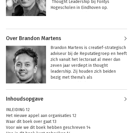
 Thought Leadership bij Fontys 
Hogescholen in Eindhoven op.

 Mignon is inmiddels partner bij de 
Reputatiegroep, een van

Andere boeken door Mignon van
 de toonaangevende strategie-bureaus 
Halderen
in Nederland.
Over Brandon Martens
Brandon Martens is creatief-strategisch 
adviseur bij de Reputatiegroep en heeft 
zich vanuit het lectoraat al meer dan 
zeven jaar verdiept in thought 
leadership. Zij houden zich beiden 
bezig met thema’s als 
strategieontwikkeling, positionering en 
stakeholdermanagement.
Andere boeken door Brandon
Inhoudsopgave
Martens
Thought leadership
INLEIDING 12
Het nieuwe appel aan organisaties 12
Waar dit boek over gaat 13
Voor wie we dit boek hebben geschreven 14