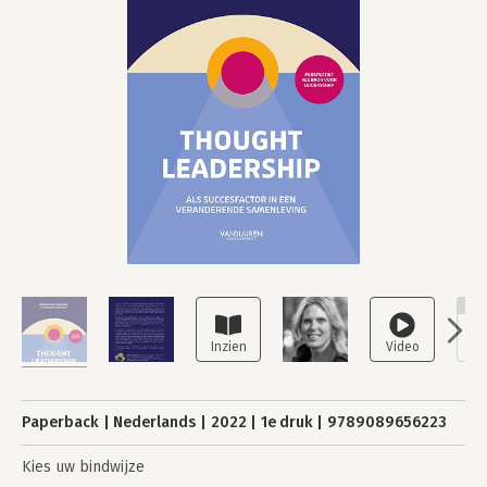
NI
Paperback
Nederlands
2022
1e druk
9789089656223
Kies uw bindwijze