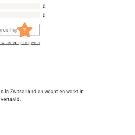
0
0
?
rdering
 waardering te geven
n in Zwitserland en woont en werkt in 
 vertaald.