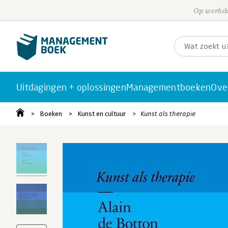
Op werkda
Uitdagingen + oplossingen
Managementboeken
Ove
Boeken
Kunst en cultuur
Kunst als therapie