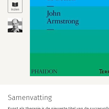
Samenvatting
Kunst als therapie is de nieuwste titel van de succesvol