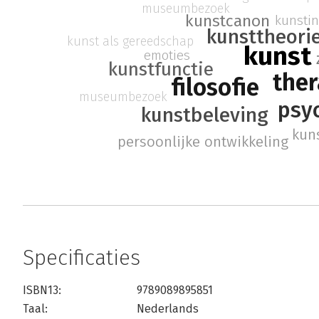
museumbezoek
kunstcanon
kunstin
kunsttheori
kunst als gereedschap
kunst
emoties
kunstfunctie
ther
filosofie
museumbezoek
psy
kunstbeleving
kun
persoonlijke ontwikkeling
Specificaties
ISBN13:
9789089895851
Taal:
Nederlands