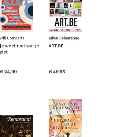
Will Gompertz
Julien Delagrange
Je weet niet wat je
ART.BE
ziet
€ 24,99
€ 49,95