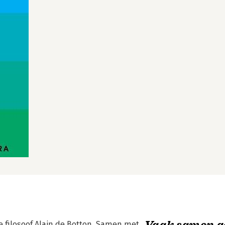
Vaak samen g
le filosoof Alain de Botton. Samen met