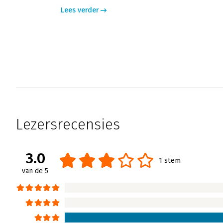
Lees verder
Lezersrecensies
3.0
1 stem
van de 5