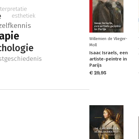
terpretatie
e
esthetiek
zelfkennis
apie
Willemien de Vlieger-
chologie
Moll
Isaac Israels, een
stgeschiedenis
artiste-peintre in
Parijs
€ 29,95