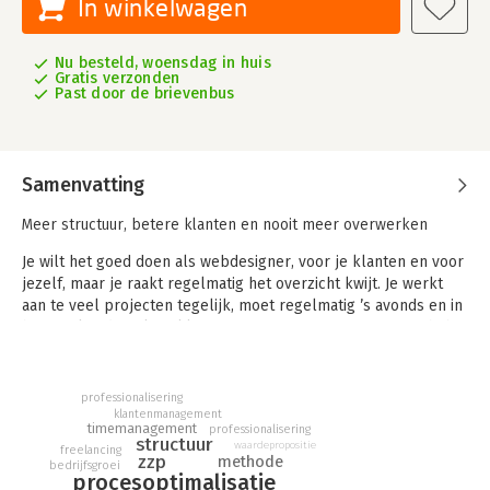
In winkelwagen
Nu besteld, woensdag in huis
Gratis verzonden
Past door de brievenbus
Samenvatting
Meer structuur, betere klanten en nooit meer overwerken
Je wilt het goed doen als webdesigner, voor je klanten en voor
jezelf, maar je raakt regelmatig het overzicht kwijt. Je werkt
aan te veel projecten tegelijk, moet regelmatig ’s avonds en in
het weekend werken, klanten gaan over je grenzen en je hebt
geen ruimte voor nieuwe projecten. En je hoopt maar dat het
resultaat het allemaal waard zal zijn…
professionalisering
Wil je niet langer alleen mooie websites maken, maar ook een
klantenmanagement
timemanagement
gestructureerd proces en je bedrijf laten groeien? In
Word een
professionalisering
structuur
waardepropositie
freelancing
Webdesign Master
lees je hoe je een succes maakt van elk
zzp
methode
bedrijfsgroei
webdesignproject, van de eerste kennismaking tot
procesoptimalisatie