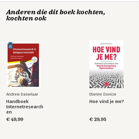
voor tevreden klanten en meetbare 
resultaten,  zonder je over de kop te 
Anderen die dit boek kochten,
werken.

kochten ook
Fotocredits: Joy vd Valk 
Andrew Dasselaar
Etienne Donicie
Handboek
Hoe vind je me?
Internetresearch
en
datajournalistiek
€ 49,99
€ 29,95