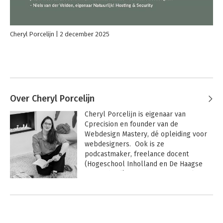
Cheryl Porcelijn
2 december 2025
Over Cheryl Porcelijn
Cheryl Porcelijn is eigenaar van 
Cprecision en founder van de 
Webdesign Mastery, dé opleiding voor 
webdesigners.  Ook is ze 
podcastmaker, freelance docent 
(Hogeschool Inholland en De Haagse 
Hogeschool) en auteur. Zij weet als 
geen ander hoe je als webdesigner 
gestructureerd en procesmatig werkt, 
zodat je niet alleen overzicht en rust 
creëert in je projecten, maar ook zorgt 