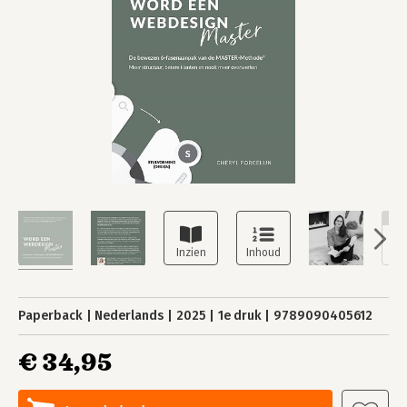
NI
Paperback
Nederlands
2025
1e druk
9789090405612
€ 34,95