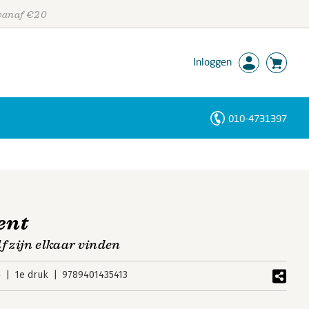
 vanaf €20
Inloggen
010-4731397
Personen
Trefwoorden
ent
f zijn elkaar vinden
4
1e druk
9789401435413