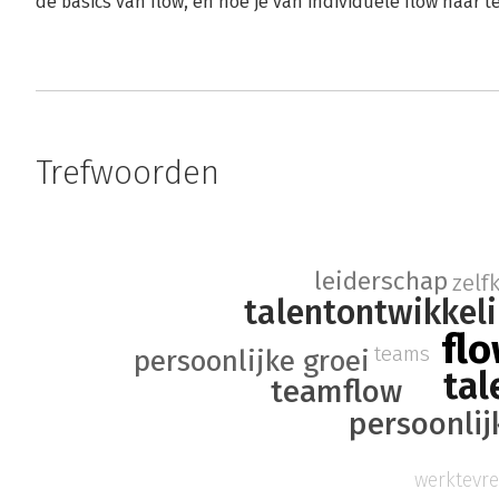
de basics van flow, en hoe je van individuele flow naar 
Trefwoorden
leiderschap
zelf
talentontwikkel
fl
teams
persoonlijke groei
tal
teamflow
persoonlij
werktevr