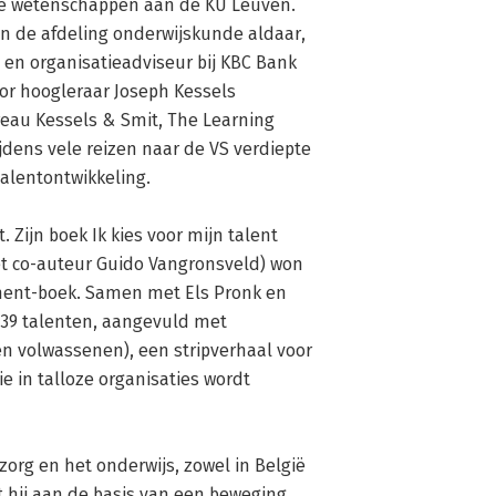
e wetenschappen aan de KU Leuven. 
n de afdeling onderwijskunde aldaar, 
- en organisatieadviseur bij KBC Bank 
or hoogleraar Joseph Kessels 
au Kessels & Smit, The Learning 
jdens vele reizen naar de VS verdiepte 
talentontwikkeling.

Zijn boek Ik kies voor mijn talent 
et co-auteur Guido Vangronsveld) won 
pment-boek. Samen met Els Pronk en 
 39 talenten, aangevuld met 
n volwassenen), een stripverhaal voor 
 in talloze organisaties wordt 
zorg en het onderwijs, zowel in België 
 hij aan de basis van een beweging 