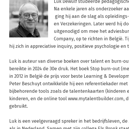
Luk Dewulf studeerde pedagogisch
Na enkele jaren als onderzoeker aa
 ging hij aan de slag als opleidings
en Verzekeringen. Later werd hij do
uitgenodigd om mee het adviesbure
Company, op te richten in België. Ti
hij zich in appreciative inquiry, positieve psychologie en 
Luk is auteur van diverse boeken over talent en burn-out. 
bereikte in 2024 de 30e druk. Het boek Stop burn-out (m
in 2012 in België de prijs voor beste Learning & Develo
Peter Beschuyt ontwikkelde hij een referentiekader met
bijbehorende tools zoals de talentenkaarten (kinderen e
kinderen, en de online tool www.mytalentbuilder.com, die
gebruikt.

Luk is een veelgevraagd spreker in het bedrijfsleven, de 
als in Nederland. Samen met zijn collega Els Pronk staat