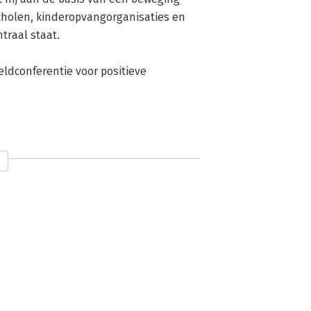
olen, kinderopvangorganisaties en 
raal staat.

ldconferentie voor positieve 