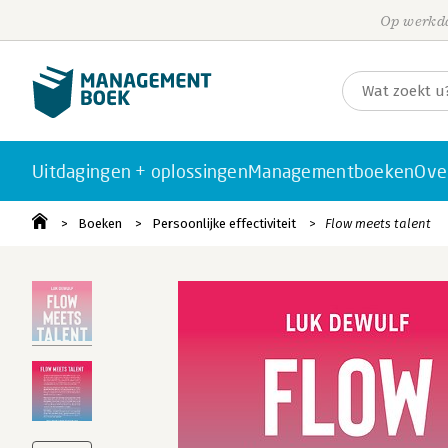
Op werkda
Uitdagingen + oplossingen
Managementboeken
Ove
Boeken
Persoonlijke effectiviteit
Flow meets talent