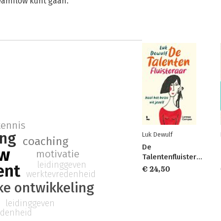
teamflow kunt gaan.
kennis
ing
Luk Dewulf
coaching
De
ow
motivatie
Talentenfluisteraar
leidinggeven
ent
€ 24,50
werktevredenheid
ke ontwikkeling
leidinggeven
edenheid