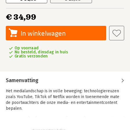
€ 34,99
In winkelwagen
Op voorraad
Nu besteld, dinsdag in huis
Gratis verzonden
Samenvatting
Het medialandschap is in volle beweging: technologiereuzen
zoals YouTube, TikTok of Netflix worden in toenemende mate
de poortwachters die onze media- en entertainmentcontent
bepalen.
Internationale platformen, digitale technologie en veranderend
mediagebruik dreigen zo het businessmodel van traditionele
mediaorganisaties zoals VRT, DPG Media of Mediahuis grondig