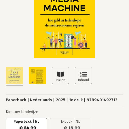
Paperback
Nederlands
2025
1e druk
9789401492713
Kies uw bindwijze
Paperback | NL
E-book | NL
€ 34,99
€ 18,99