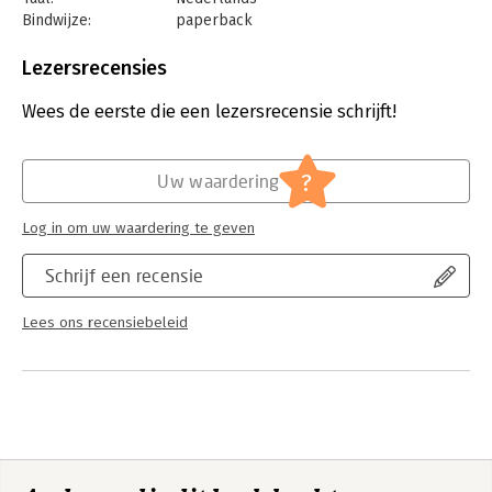
- Mediaprofessionals, studenten communicatiewetenschappen,
Bindwijze:
paperback
beleidsmakers en iedereen die geïnteresseerd is in de
Aantal pagina's:
243
toekomst van media en entertainment
Uitgever:
Academia Press
Lezersrecensies
Druk:
1
Verschijningsdatum:
29-1-2025
Wees de eerste die een lezersrecensie schrijft!
Hoofdrubriek:
Communicatie en media
,
Economie
?
Uw waardering
Log in om uw waardering te geven
Schrijf een recensie
Lees ons recensiebeleid