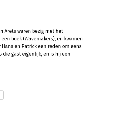
jn Arets waren bezig met het
r een boek (Wavemakers), en kwamen
r Hans en Patrick een reden om eens
die gast eigenlijk, en is hij een
oductie nodig? Er wordt zoveel over
hem of verafschuwen hem. Ik moet
tste categorie nog tegenkomen. Ook
en hun bewondering niet onder stoelen