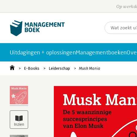
Op werkda
Uitdagingen + oplossingen
Managementboeken
Ove
E-Books
Leiderschap
Musk Mania