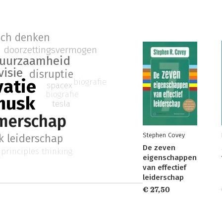
sch denken
doorzettingsvermogen
uurzaamheid
visie
disruptie
vatie
biografie
spacex
biografie
musk
tesla
merschap
Stephen Covey
k leiderschap
De zeven
t principles thinking
eigenschappen
van effectief
leiderschap
€ 27,50