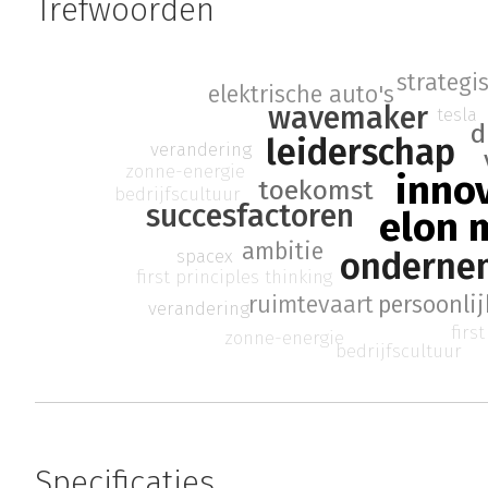
Trefwoorden
strategi
elektrische auto's
wavemaker
tesla
d
leiderschap
verandering
zonne-energie
inno
toekomst
bedrijfscultuur
succesfactoren
elon 
ambitie
onderne
spacex
first principles thinking
ruimtevaart
persoonlij
verandering
firs
zonne-energie
bedrijfscultuur
Specificaties