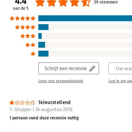
4.4
39 stemmen
en banken in Musk Mania.
van de 5
Lees verder
Schrijf een recensie
Uw waa
Lees ons recensiebeleid
Log in om uw
Teleurstellend
T. Glopper | 24 augustus 2016
1 persoon vond deze recensie nuttig