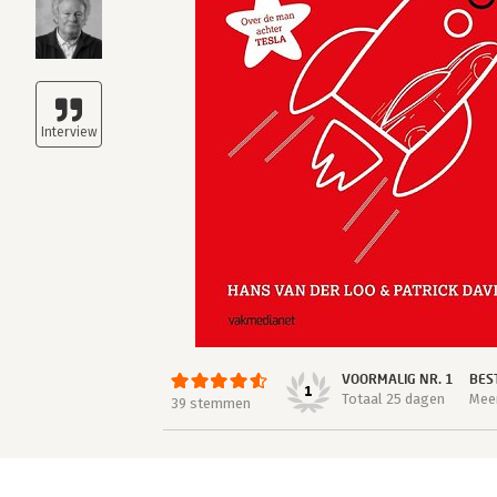
VOORMALIG NR. 1
BES
1
Totaal 25 dagen
Meer
39 stemmen