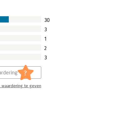
30
3
1
2
3
?
rdering
 waardering te geven