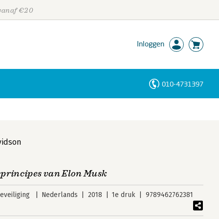
 vanaf €20
Inloggen
010-4731397
Personen
Trefwoorden
vidson
sprincipes van Elon Musk
veiliging
Nederlands
2018
1e druk
9789462762381