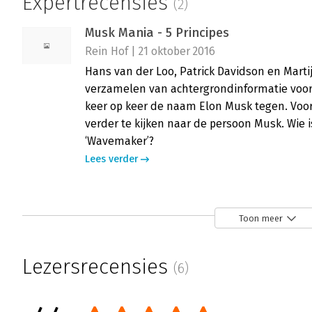
Expertrecensies
(2)
Musk Mania - 5 Principes
Rein Hof | 21 oktober 2016
Hans van der Loo, Patrick Davidson en Marti
verzamelen van achtergrondinformatie voo
keer op keer de naam Elon Musk tegen. Voo
verder te kijken naar de persoon Musk. Wie is 
‘Wavemaker’?
Lees verder
Musk Mania
Toon meer
Carla Verwijs | 15 augustus 2016
Elon Musk – heeft hij eigenlijk nog een intr
Lezersrecensies
(6)
deze man geschreven. Mensen houden van 
het boek geschreven door iemand in de laa
Hans van der Loo en Patrick Davidson stek