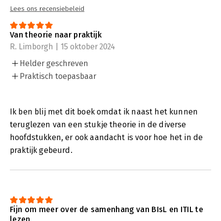
Standaarden. In dit boek zijn geen case studies opgenomen;
Lees ons recensiebeleid
deze zullen worden ontwikkeld en gepubliceerd onder leiding
van de KNVI IG Open Standaarden.
Van theorie naar praktijk
R. Limborgh | 15 oktober 2024
Helder geschreven
Praktisch toepasbaar
Ik ben blij met dit boek omdat ik naast het kunnen
teruglezen van een stukje theorie in de diverse
hoofdstukken, er ook aandacht is voor hoe het in de
praktijk gebeurd.
Fijn om meer over de samenhang van BIsL en ITIL te
lezen