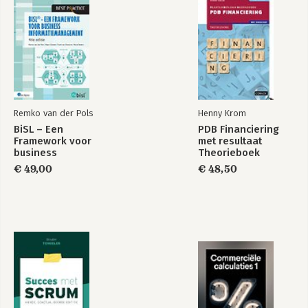
Remko van der Pols
Henny Krom
BiSL – Een
PDB Financiering
BiSL® Practitioner
De functioneel
Framework voor
met resultaat
courseware
beheerder en BiSL
business
Theorieboek
informatiemanagement
€ 49,00
€ 48,50
Bekijk alle boeken