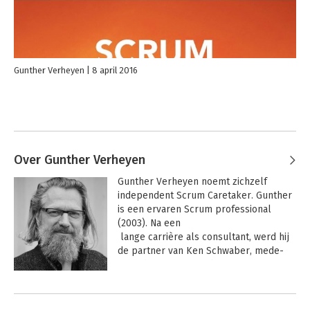
Gunther Verheyen
8 april 2016
Over Gunther Verheyen
Gunther Verheyen noemt zichzelf 
independent Scrum Caretaker. Gunther 
is een ervaren Scrum professional 
(2003). Na een 

 lange carrière als consultant, werd hij 
de partner van Ken Schwaber, mede-
uitvinder van Scrum, bij Scrum.org en 
verantwoordelijk voor het Professional 
Andere boeken door Gunther
Scrum aanbod (2013-2016). 

Verheyen