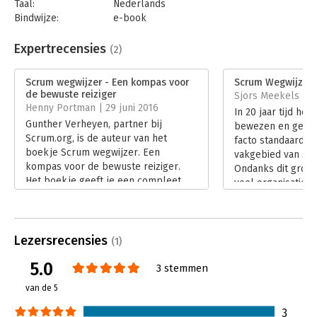
Taal:
Nederlands
Bindwijze:
e-book
Beveiliging:
watermerk
Bestandsformaat:
pdf
Expertrecensies
(2)
Aantal pagina's:
122
Uitgever:
Van Haren Publishing
Scrum wegwijzer - Een kompas voor
Scrum Wegwijzer
Druk:
4
de bewuste reiziger
Sjors Meekels | 2
Verschijningsdatum:
28-7-2024
Henny Portman | 29 juni 2016
In 20 jaar tijd hee
Gunther Verheyen, partner bij
bewezen en gevest
Hoofdrubriek:
Projectmanagement
Scrum.org, is de auteur van het
facto standaard f
Serie:
Best practice
boekje Scrum wegwijzer. Een
vakgebied van sof
kompas voor de bewuste reiziger.
Ondanks dit grote
Het boekje geeft je een compleet
veel organisaties 
overzicht van Scrum, het raamwerk
Agile transitie.
voor software/product ontwikkeling.
Lees verder
Lees verder
Lezersrecensies
(1)
5.0
3 stemmen
van de 5
3