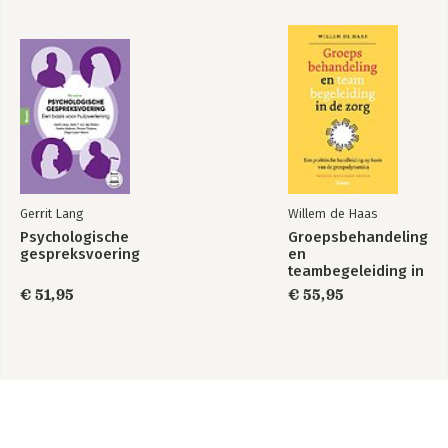
Gerrit Lang
Willem de Haas
Psychologische
Groepsbehandeling
gespreksvoering
en
teambegeleiding in
de zorg
€ 51,95
€ 55,95