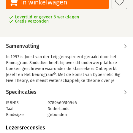
In winkelwagen
Levertijd ongeveer 6 werkdagen
Gratis verzonden
Samenvatting
In 1997 is Joost van der Leij geïnspireerd geraakt door het
Enneagram. Sindsdien heeft hij over dit onderwerp talloze
boeken geschreven waaronder de klassiekers Onbeperkt
Jezelf en Het Neurogram®. Met de komst van Cybernetic Big
Five Theory, de meest wetenschappelijke theorie over je
persoonlijkheid, heeft Joost het Neurogram® nog verder
Specificaties
onderbouwd. Daarmee heeft Joost van der Leij zich ontpopt tot
dé expert op dit gebied en is hij de enige die hierover les geeft
ISBN13:
9789460510946
op de universiteit. Nu zijn deze theorieën gebundeld in Het
Taal:
Nederlands
Neurogram® Handboek.
Bindwijze:
gebonden
Het Neurogram® Handboek bestaat uit drie delen:
Aantal pagina's:
199
De meest uitgebreide test die er maar is om je eigen type en
Uitgever:
Attrakt B.V.
Lezersrecensies
dat van anderen te bepalen.
Druk:
1