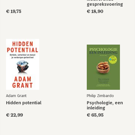
Neurogram®.
gespreksvoering
€ 19,75
€ 18,90
Brein Training
Het Neurogram op
het werk
Bekijk alle boeken
Adam Grant
Philip Zimbardo
Hidden potential
Psychologie, een
inleiding
€ 22,99
€ 65,95