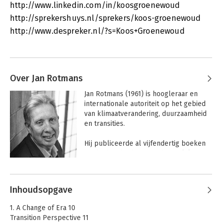
http://www.linkedin.com/in/koosgroenewoud
http://sprekershuys.nl/sprekers/koos-groenewoud
http://www.despreker.nl/?s=Koos+Groenewoud
Over Jan Rotmans
Jan Rotmans (1961) is hoogleraar en 
internationale autoriteit op het gebied 
van klimaatverandering, duurzaamheid 
en transities.

Hij publiceerde al vijfendertig boeken 
en driehonderd wetenschappelijke 
artikelen over klimaatverandering, 
Andere boeken door Jan Rotmans
duurzaamheid en transities. Hij 
ontwikkelde het eerste integrale 
Inhoudsopgave
klimaatmodel ter wereld en stond aan 
de wieg van het wetenschappelijk 
1. A Change of Era 10
vakgebied transitiekunde. Hij adviseert 
Transition Perspective 11