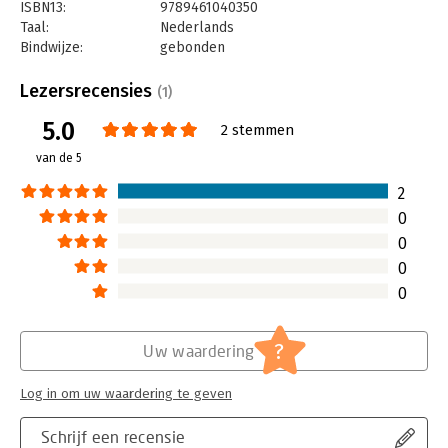
ISBN13:
9789461040350
Taal:
Nederlands
Bindwijze:
gebonden
Aantal pagina's:
180
Uitgever:
Aeneas
Lezersrecensies
(1)
Druk:
1
5.0
Verschijningsdatum:
1-3-2019
2 stemmen
van de 5
Hoofdrubriek:
Strategisch management
2
0
0
0
0
?
Uw waardering
Log in om uw waardering te geven
Schrijf een recensie