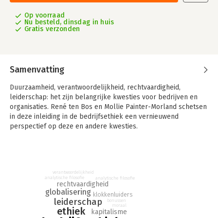
Op voorraad
Nu besteld, dinsdag in huis
Gratis verzonden
Samenvatting
Duurzaamheid, verantwoordelijkheid, rechtvaardigheid,
leiderschap: het zijn belangrijke kwesties voor bedrijven en
organisaties. René ten Bos en Mollie Painter-Morland schetsen
in deze inleiding in de bedrijfsethiek een vernieuwend
perspectief op deze en andere kwesties.
'Bedrijfsethiek' belicht een waaier aan onderwerpen uit de
managementtheorie om deze vervolgens op originele wijze te
confronteren met het werk van hedendaagse filosofen.
Discussies over de traditionele bedrijfsethische thema's komen
verantwoordelijkheid
analytische filosofie
analytische filosofie
in een nieuw licht te staan door wijsgerige inzichten. Zo worden
rechtvaardigheid
ideeën over leiderschap benaderd vanuit het werk van Žižek
globalisering
klokkenluiders
leiderschap
en wordt maatschappelijk verantwoord ondernemen kritisch
bonussen
moraal
ethiek
onderzocht aan de hand van de filosofie van Heidegger.
kapitalisme