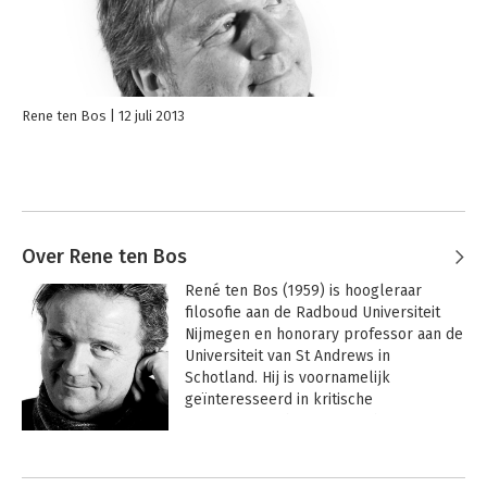
Rene ten Bos
12 juli 2013
Over Rene ten Bos
René ten Bos (1959) is hoogleraar 
filosofie aan de Radboud Universiteit 
Nijmegen en honorary professor aan de 
Universiteit van St Andrews in 
Schotland. Hij is voornamelijk 
geïnteresseerd in kritische 
management theorieën en heeft 
gepubliceerd over verschillende 
Andere boeken door Rene ten Bos
onderwerpen, zoals organisatie-ethiek, 
strategisch management en 