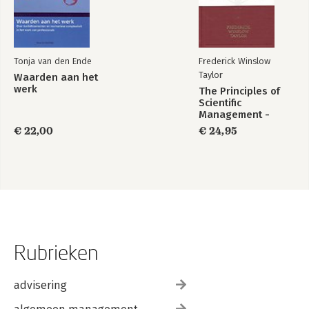
Tonja van den Ende
Frederick Winslow
Taylor
Waarden aan het
werk
The Principles of
Scientific
Management -
Nieuwe
€ 22,00
€ 24,95
Nederlandse
vertaling!
Rubrieken
advisering