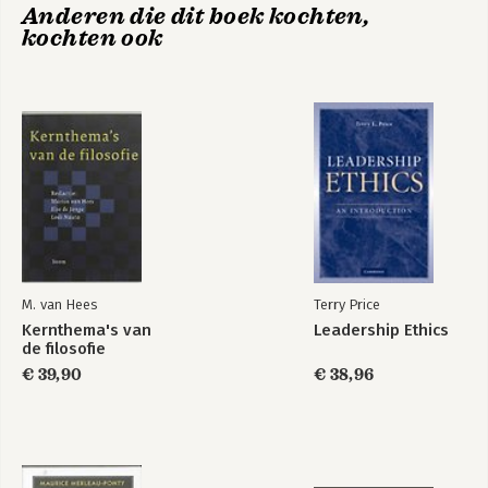
Anderen die dit boek kochten,
8. Duurzaamheid
kochten ook
9. Globalisering
Verantwoording en bibliografisch commentaar
Dankwoord
Perspectieven op
Modes in
Over de auteurs
leiderschap
management
Bekijk alle boeken
M. van Hees
Terry Price
Kernthema's van
Leadership Ethics
de filosofie
€ 39,90
€ 38,96