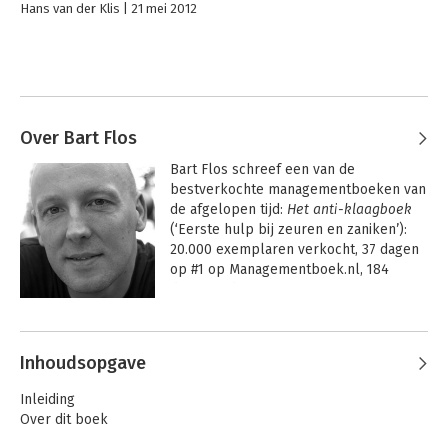
Hans van der Klis
21 mei 2012
Over Bart Flos
Bart Flos schreef een van de 
bestverkochte managementboeken van 
de afgelopen tijd: 
Het anti-klaagboek
(‘Eerste hulp bij zeuren en zaniken’): 
20.000 exemplaren verkocht, 37 dagen 
op #1 op Managementboek.nl, 184 
dagen in de top-100.

Andere boeken door Bart Flos
Als logisch vervolg schreef hij 
Het anti-
sleurboek
 (‘Eerste hulp bij baanbalen 
Inhoudsopgave
en ander werkbederf’) en al snel 
volgde 
Het perfecte project
 (‘De mens 
Inleiding
als sleutel tot succes’) en 
De 
Over dit boek
kenniskermis
 (‘Overleven in een zee 