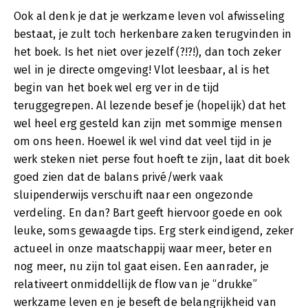
Ook al denk je dat je werkzame leven vol afwisseling
bestaat, je zult toch herkenbare zaken terugvinden in
het boek. Is het niet over jezelf (?!?!), dan toch zeker
wel in je directe omgeving! Vlot leesbaar, al is het
begin van het boek wel erg ver in de tijd
teruggegrepen. Al lezende besef je (hopelijk) dat het
wel heel erg gesteld kan zijn met sommige mensen
om ons heen. Hoewel ik wel vind dat veel tijd in je
werk steken niet perse fout hoeft te zijn, laat dit boek
goed zien dat de balans privé/werk vaak
sluipenderwijs verschuift naar een ongezonde
verdeling. En dan? Bart geeft hiervoor goede en ook
leuke, soms gewaagde tips. Erg sterk eindigend, zeker
actueel in onze maatschappij waar meer, beter en
nog meer, nu zijn tol gaat eisen. Een aanrader, je
relativeert onmiddellijk de flow van je “drukke”
werkzame leven en je beseft de belangrijkheid van