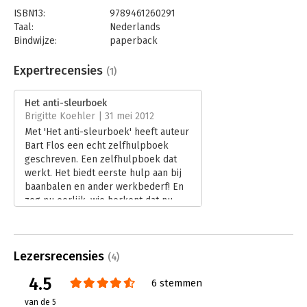
ISBN13:
9789461260291
Taal:
Nederlands
Bindwijze:
paperback
Aantal pagina's:
287
Uitgever:
Uitgeverij Haystack
Expertrecensies
(1)
Druk:
1
Verschijningsdatum:
6-4-2012
Het anti-sleurboek
Brigitte Koehler | 31 mei 2012
Hoofdrubriek:
Werk en loopbaan
Met 'Het anti-sleurboek' heeft auteur
Bart Flos een echt zelfhulpboek
geschreven. Een zelfhulpboek dat
werkt. Het biedt eerste hulp aan bij
baanbalen en ander werkbederf! En
zeg nu eerlijk, wie herkent dat nu
niet?
Lees verder
Lezersrecensies
(4)
4.5
6 stemmen
van de 5