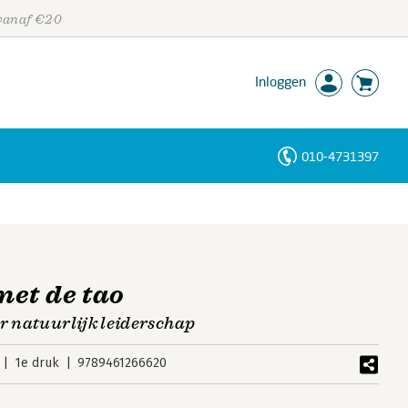
 vanaf €20
Inloggen
010-4731397
Personen
Trefwoorden
et de tao
or natuurlijk leiderschap
1e druk
9789461266620