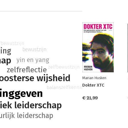
fbewustzijn
bewustzijn
ling
hap
yin en yang
zelfbewustzijn
zelfreflectie
oosterse wijsheid
Marian Husken
Dokter XTC
zelfkennis
balans
dinggeven
€ 21,99
iek leiderschap
rlijk leiderschap