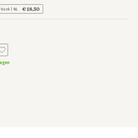
€ 18,50
-book | NL
dagen