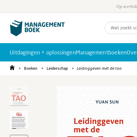
Op werkda
Uitdagingen + oplossingen
Managementboeken
Ove
Boeken
Leiderschap
Leidinggeven met de tao