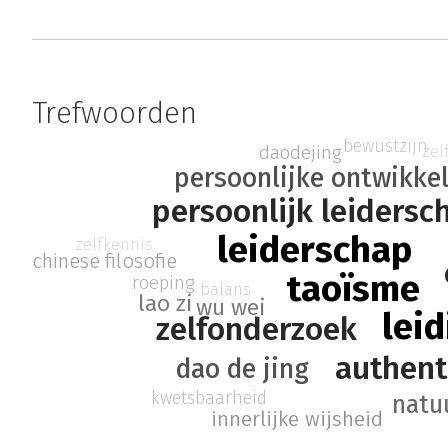
Trefwoorden
bewustzijn
daodejing
zel
persoonlijke ontwikke
persoonlijk leidersc
leiderschap
zelfkennis
chinese filosofie
taoïsme
roeping
balans
lao zi
wu wei
lei
zelfonderzoek
authent
dao de jing
kwetsbaarheid
natuu
innerlijke wijsheid