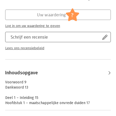
Hoofdrubriek:
Juridisch
Jongbloed:
Recht algemeen
?
Uw waardering
Log in om uw waardering te geven
Schrijf een recensie
Lees ons recensiebeleid
Inhoudsopgave
Voorwoord 9
Dankwoord 13
Deel 1 – Inleiding 15
Hoofdstuk 1 – maatschappelijke onvrede duiden 17
Wat het eerlijk- proces- effect is 19
Wat het eerlijk- proces- effect niet is 22