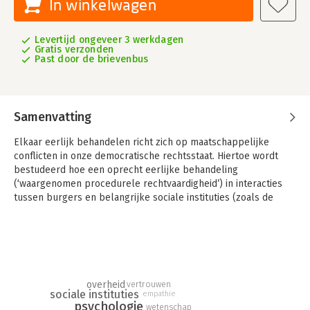
In winkelwagen
Levertijd ongeveer 3 werkdagen
Gratis verzonden
Past door de brievenbus
Samenvatting
Elkaar eerlijk behandelen richt zich op maatschappelijke
conflicten in onze democratische rechtsstaat. Hiertoe wordt
bestudeerd hoe een oprecht eerlijke behandeling
(‘waargenomen procedurele rechtvaardigheid’) in interacties
tussen burgers en belangrijke sociale instituties (zoals de
overheid, het recht en de wetenschap) kan bijdragen aan het
voorkomen van onterecht wantrouwen, oplaaiende
maatschappelijke polarisatie en overdreven achterdochtig
denken. Dit boek bespreekt de resultaten van vijftig jaar
onderzoek naar deze belangrijke zaken.
overheid
vertrouwen
In zijn analyse gaat Kees van den Bos na hoe en waarom
sociale instituties
empathie
waargenomen procedurele rechtvaardigheid goede
psychologie
wetenschap