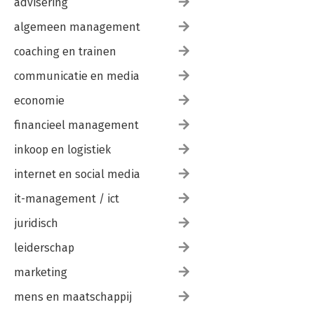
advisering
betere wereld 172
algemeen management
Hoofdstuk 10 – de toekomst 177
Toekomstig onderzoek 178
coaching en trainen
De psychologie van het eerlijk- proces- effect 182
Het eerlijk- en oneerlijk- proces- effect 185
communicatie en media
Normatieve kwesties met de status quo 188
economie
Praktische interventies 191
financieel management
Literatuur 195
Index 219
inkoop en logistiek
Over de auteur 223
internet en social media
it-management / ict
juridisch
leiderschap
marketing
mens en maatschappij