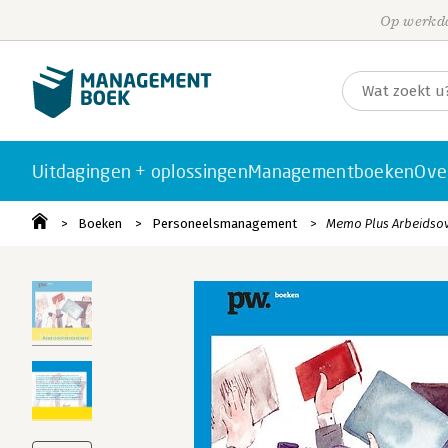
Op werkda
Uitdagingen + oplossingen
Managementboeken
Ove
Boeken
Personeelsmanagement
Memo Plus Arbeidso