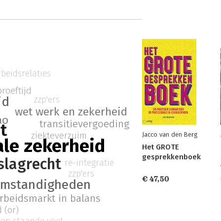
rbeidsrelaties
proeftijd
id
zzp'ers
wet werk en zekerheid
ao
transitievergoeding
t
ziekteverzuim
Jacco van den Berg
ale zekerheid
Het GROTE
gesprekkenboek
slagrecht
re-integratie
zzp'ers
€ 47,50
omstandigheden
rbeidsmarkt in balans
 (or)