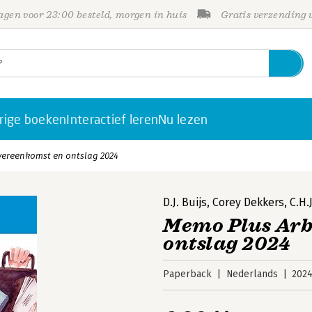
gen voor 23:00 besteld, morgen in huis
Gratis verzending
rige boeken
Interactief leren
Nu lezen
vereenkomst en ontslag 2024
D.J. Buijs
,
Corey Dekkers
,
C.H.
Memo Plus Arb
ontslag 2024
Paperback
Nederlands
202