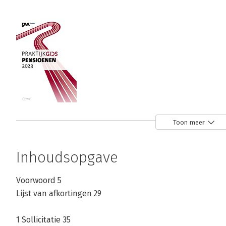
Praktijkgids
Toon meer
Pensioenen 2023
Bekijk alle boeken
Inhoudsopgave
Over C.H.J. van Leeuwen
Voorwoord 5
Lijst van afkortingen 29
Mr. drs. C.H.J. van Leeuwen: La Search/Van Leeuwen Asso
1 Sollicitatie 35