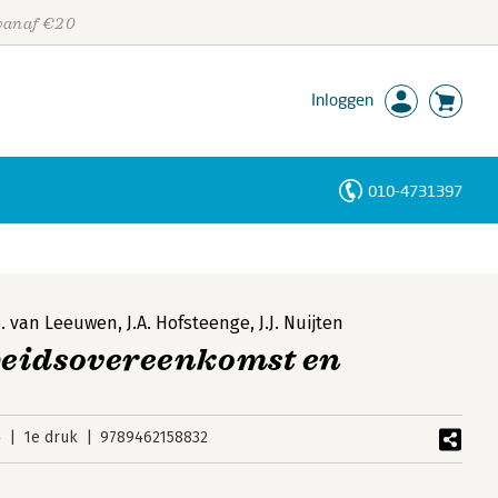
 vanaf €20
Inloggen
010-4731397
Personen
Trefwoorden
J. van Leeuwen
,
J.A. Hofsteenge
,
J.J. Nuijten
eidsovereenkomst en
4
1e druk
9789462158832