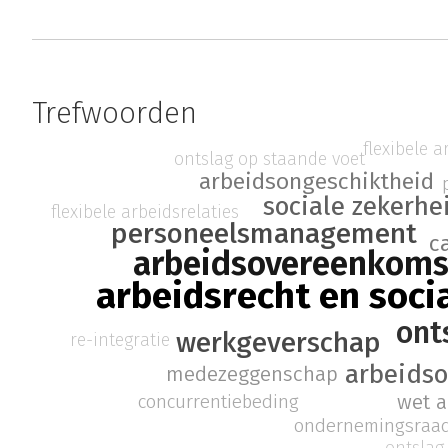
Trefwoorden
flexibele a
ontslag op staande voet
arbeidsongeschiktheid
sociale zekerhe
flexibele arbeidsrelaties
personeelsmanagement
c
arbeidsovereenkoms
arbeidsrecht en soci
ont
werkgeverschap
re-integratie
arbeids
medezeggenschap
concurrentiebeding
wet a
ondernemingsraad