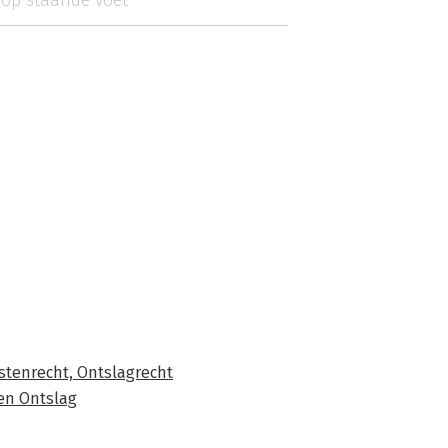
 op staande voet
stenrecht,
Ontslagrecht
en Ontslag