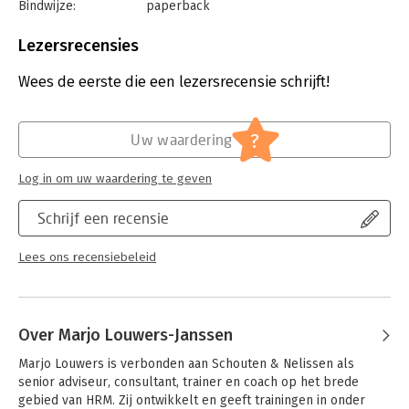
Bindwijze:
paperback
Aantal pagina's:
200
Uitgever:
Uitgeverij Thema
Lezersrecensies
Druk:
9
Verschijningsdatum:
17-5-2022
Wees de eerste die een lezersrecensie schrijft!
Hoofdrubriek:
Personeelsmanagement
?
Uw waardering
Log in om uw waardering te geven
Schrijf een recensie
Lees ons recensiebeleid
Over Marjo Louwers-Janssen
Marjo Louwers is verbonden aan Schouten & Nelissen als 
senior adviseur, consultant, trainer en coach op het brede 
gebied van HRM. Zij ontwikkelt en geeft trainingen in onder 