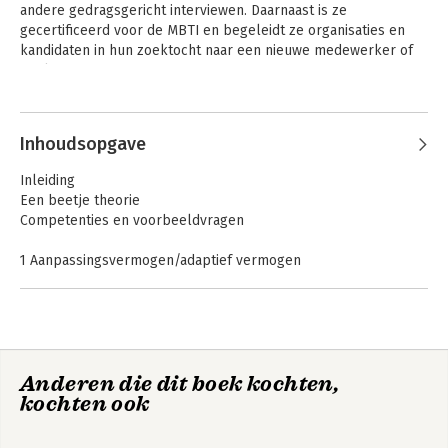
andere gedragsgericht interviewen. Daarnaast is ze 
gecertificeerd voor de MBTI en begeleidt ze organisaties en 
kandidaten in hun zoektocht naar een nieuwe medewerker of 
werkgever.
Andere boeken door Marjo
Louwers-Janssen
Inhoudsopgave
Inleiding
Een beetje theorie
Competenties en voorbeeldvragen
1 Aanpassingsvermogen/adaptief vermogen
2 Aanspreken/feedback geven
3 Adviseren
4 Ambitie
5 Anticiperen
6 Argumenteren
Anderen die dit boek kochten,
7 Artisticiteit
Hebbes!
kochten ook
8 Assertiviteit
9 Beïnvloeden
10 Besluitvaardigheid