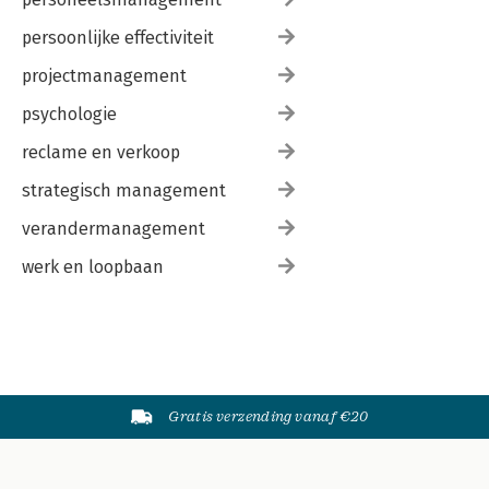
Literatuur
Over de auteur
persoonlijke effectiviteit
projectmanagement
psychologie
reclame en verkoop
strategisch management
verandermanagement
werk en loopbaan
Gratis verzending vanaf €20