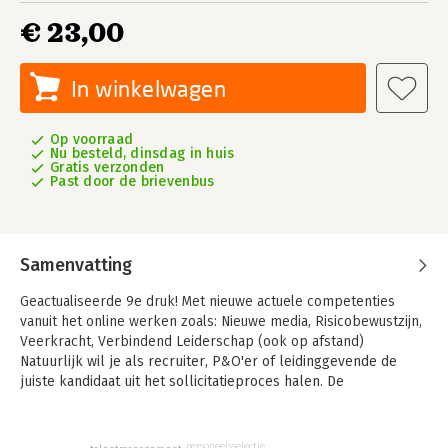
€ 23,00
In winkelwagen
Op voorraad
Nu besteld, dinsdag in huis
Gratis verzonden
Past door de brievenbus
Samenvatting
Geactualiseerde 9e druk! Met nieuwe actuele competenties
vanuit het online werken zoals: Nieuwe media, Risicobewustzijn,
Veerkracht, Verbindend Leiderschap (ook op afstand)
Natuurlijk wil je als recruiter, P&O'er of leidinggevende de
juiste kandidaat uit het sollicitatieproces halen. De
droomkandidaat voor de baan die je te vergeven hebt, moet
beschikken over een aantal competenties. Bijvoorbeeld
flexibiliteit, besluitvaardigheid en zelfkennis. Natuurlijk kan
personeelsselectie