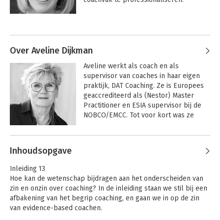
Tegenwoordig houdt ze zich bezig met 
het professionaliseren van het 
Andere boeken door Eefje Rondeel
coachvak door evidence-based coachen 
onder de aandacht te brengen.

Over Aveline Dijkman
In 2019 bracht ze samen met Pieternel 
Aveline werkt als coach en als 
Dijkstra het boek 'Evidence-based 
supervisor van coaches in haar eigen 
Coachen' uit. Sinds september 2021 is 
praktijk, DAT Coaching. Ze is Europees 
ze vanuit de Nederlandse Orde van 
geaccrediteerd als (Nestor) Master 
Beroepscoaches (NOBCO) als co-
Practitioner en ESIA supervisor bij de 
promotor betrokken bij een 
NOBCO/EMCC. Tot voor kort was ze 
promotieonderzoek naar de werkzame 
assessor in de accreditatieprocessen 
mechanismen van coaching. Tevens 
voor een individueel keurmerk (EIA) 
schrijft ze voor NOBCO verschillende 
Andere boeken door Aveline
voor coaches. Belangrijk werk, vindt ze, 
wetenschapsblogs en artikelen.

Inhoudsopgave
Dijkman
want “iedereen kan een bord in de tuin 
Zin en onzin over
Evidence-based
coaching
coachen
zetten dat ie coach is. Dat kunnen heel 
Met het boek 'Zin en onzin over 
Inleiding 13
goede professionele coaches tussen 
coaching' hoopt Eefje de wetenschap 
Hoe kan de wetenschap bijdragen aan het onderscheiden van
zitten. Maar hoe weet een client of een 
rondom coaching toegankelijk te maken 
zin en onzin over coaching? In de inleiding staan we stil bij een
opdrachtgever dat?!”

voor een brede groep om zo bij te 
afbakening van het begrip coaching, en gaan we in op de zin
dragen aan het professionaliseren van 
Bekijk alle boeken
van evidence-based coachen.
Ze coacht en superviseert online, en in 
het coachvak