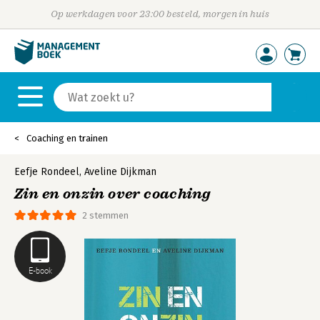
Op werkdagen voor 23:00 besteld, morgen in huis
Coaching en trainen
Eefje Rondeel
,
Aveline Dijkman
Zin en onzin over coaching
2 stemmen
E-book