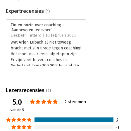
Beveiliging:
watermerk
Bestandsformaat:
epub
Expertrecensies
(1)
Aantal pagina's:
224
Uitgever:
Uitgeverij Thema
Zin en onzin over coaching -
Druk:
1
‘Aanbevolen leesvoer’
Verschijningsdatum:
19-11-2024
Liesbeth Tettero | 10 februari 2025
Wat Arjen Lubach al niet teweeg
Hoofdrubriek:
Coaching en trainen
bracht met zijn tirade tegen coaching!
Het moet maar eens afgelopen zijn.
Er zijn veel te veel coaches in
Nederland, bijna 100.000! En is al die
coaching niet gewoon onzin?
Psycholoog en onderzoeker Eefje
Rondeel en coach Aveline Dijkman
namen de uitdaging aan, doken in de
Lezersrecensies
(2)
wetenschap en schreven ‘Zin en
5.0
onzin over coaching’.
2 stemmen
Lees verder
van de 5
2
0