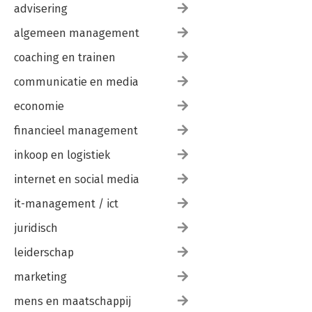
advisering
Nawoord 203
algemeen management
Dankwoord 207
Verantwoording 209
coaching en trainen
communicatie en media
economie
financieel management
inkoop en logistiek
internet en social media
it-management / ict
juridisch
leiderschap
marketing
mens en maatschappij