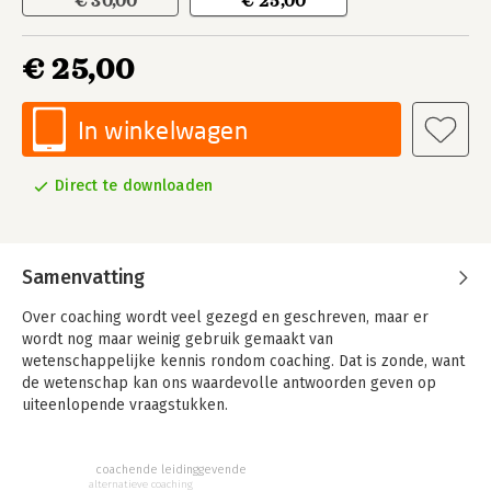
€ 30,00
€ 25,00
€ 25,00
In winkelwagen
Direct te downloaden
Samenvatting
Over coaching wordt veel gezegd en geschreven, maar er
wordt nog maar weinig gebruik gemaakt van
wetenschappelijke kennis rondom coaching. Dat is zonde, want
de wetenschap kan ons waardevolle antwoorden geven op
uiteenlopende vraagstukken.
Moeten coach en coachee op elkaar lijken voor de beste
resultaten? Is online coachen wel effectief? Kan dat ook met
coachende leidinggevende
een chatbot in plaats van met een echte coach? Kan een
alternatieve coaching