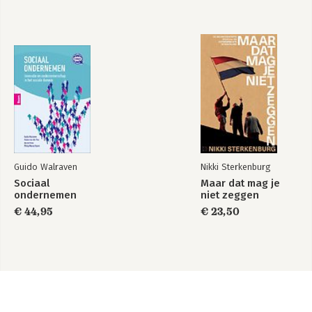
6 Van bureaucratisch gedrag naar casusprofessionaliteit 183
Epiloog 191
Dankwoord 201
Literatuur 203
Over de auteur 219
Guido Walraven
Nikki Sterkenburg
Sociaal
Maar dat mag je
ondernemen
niet zeggen
€ 44,95
€ 23,50