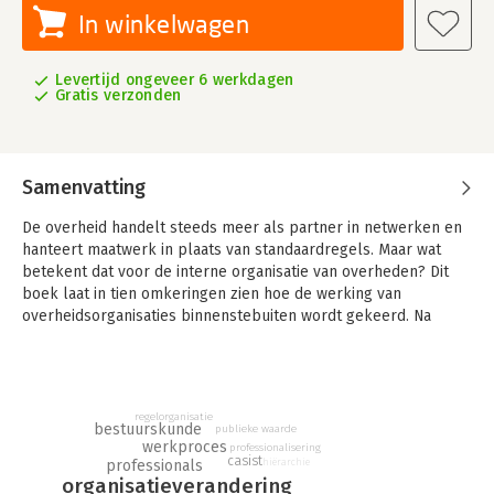
In winkelwagen
Levertijd ongeveer 6 werkdagen
Gratis verzonden
Samenvatting
De overheid handelt steeds meer als partner in netwerken en
hanteert maatwerk in plaats van standaardregels. Maar wat
betekent dat voor de interne organisatie van overheden? Dit
boek laat in tien omkeringen zien hoe de werking van
overheidsorganisaties binnenstebuiten wordt gekeerd. Na
honderd jaar lijken de zo vertrouwde kenmerken van Webers
bureaucratiemodel achterhaald. Het karakter van
overheidsorganisaties wordt tegenwoordig meer bepaald door
tegenoverstelde kenmerken: van regelorganisatie naar
regelorganisatie
casusorganisatie.
bestuurskunde
publieke waarde
werkproces
professionalisering
casist
Voorbij de eeuw van bureaucratie neemt de lezer mee naar de
hiërarchie
professionals
organisatieverandering
geleidelijke ontwikkeling van de casusorganisatie en naar de