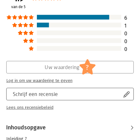
van de 5
Hoofdrubriek:
Organisatiekunde
Jongbloed:
Bestuurskunde
6
1
0
0
0
?
Uw waardering
Log in om uw waardering te geven
Schrijf een recensie
Lees ons recensiebeleid
Inhoudsopgave
Inleiding 7