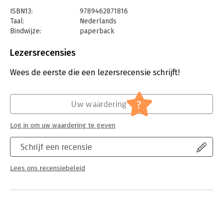
ISBN13:
9789462871816
Taal:
Nederlands
Bindwijze:
paperback
Aantal pagina's:
360
Uitgever:
Uitgeverij Van Vlimmeren B.V.
Lezersrecensies
Druk:
1
Hoofdrubriek:
Economie
Wees de eerste die een lezersrecensie schrijft!
Serie:
In Balans
?
Uw waardering
Log in om uw waardering te geven
Schrijf een recensie
Lees ons recensiebeleid