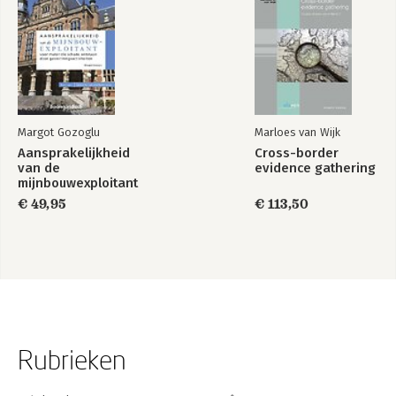
Margot Gozoglu
Marloes van Wijk
Aansprakelijkheid
Cross-border
van de
evidence gathering
mijnbouwexploitant
voor materiële
€ 49,95
€ 113,50
schade ontstaan
door
gaswinningsactiviteiten
Rubrieken