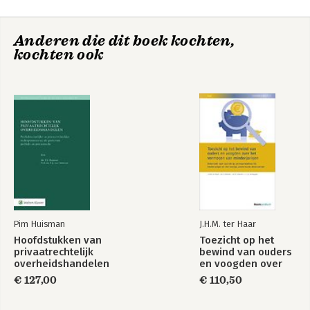
9. Afronding 49
10. Dankwoorden 51
Anderen die dit boek kochten,
kochten ook
Pim Huisman
J.H.M. ter Haar
Hoofdstukken van
Toezicht op het
privaatrechtelijk
bewind van ouders
overheidshandelen
en voogden over
het vermogen van
€ 127,00
€ 110,50
minderjarigen