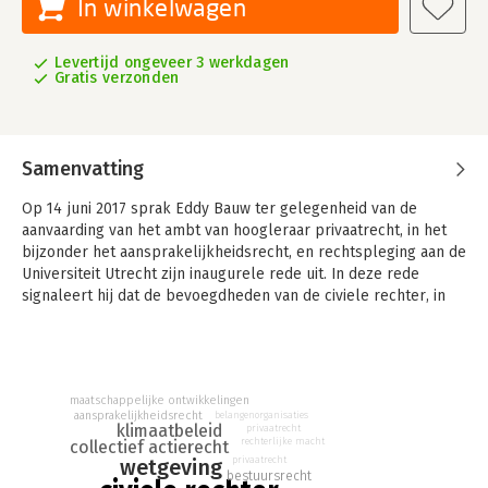
In winkelwagen
Levertijd ongeveer 3 werkdagen
Gratis verzonden
Samenvatting
Op 14 juni 2017 sprak Eddy Bauw ter gelegenheid van de
aanvaarding van het ambt van hoogleraar privaatrecht, in het
bijzonder het aansprakelijkheidsrecht, en rechtspleging aan de
Universiteit Utrecht zijn inaugurele rede uit. In deze rede
signaleert hij dat de bevoegdheden van de civiele rechter, in
het bijzonder ten opzichte van de overheid, sinds het begin van
de vorige eeuw geleidelijk aan sterk zijn toegenomen en hoe
dit aanvaringen met wetgever en bestuur onvermijdelijk
maakte; een proces dat sterk is beïnvloed door
maatschappelijke ontwikkelingen
maatschappelijke en politieke ontwikkelingen.
aansprakelijkheidsrecht
belangenorganisaties
klimaatbeleid
privaatrecht
Deze ontwikkeling heeft ertoe geleid dat burgers en
rechterlijke macht
collectief actierecht
wetgeving
privaatrecht
belangenorganisaties steeds vaker via de civiele rechter
bestuursrecht
wetgeving en beleid proberen te beïnvloeden. De