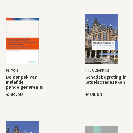
M. Vols
F.T. Oldenhuis
De aanpak van
Schadebegroting in
malafide
letselschadezaken
pandeigenaren &
de handhaving van
€ 64,50
€ 66,95
de Woningwet