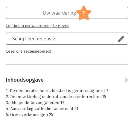
Hoofdrubriek:
Juridisch
Jongbloed:
Burgerlijk recht overige
?
Uw waardering
Serie:
Montaigne Centrum
Log in om uw waardering te geven
Schrijf een recensie
Lees ons recensiebeleid
Inhoudsopgave
1. De democratische rechtsstaat is geen rustig bezit 7
2. De ontwikkeling in de rol van de civiele rechter 15
3. Uitdijende bevoegdheden 17
4. Aanvaarding collectief actierecht 21
5. Grensverkenningen 25
6. Rechter en politiek 29
7. Nieuwe checks and balances 35
8. Vernieuwing van de civiele procedure 45