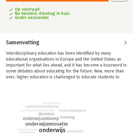
Op voorraad
Nu besteld, dinsdag in huis
Gratis verzonden
Samenvatting
Interdisciplinary education has been identified by many
educational organisations in Europe and the United States as
important for what lies ahead, and it has become a buzzword in
some debates about educating for the future. Now, more than
ever, higher education is challenged to educate students to
see beyond the limits of their own discipline and to come up
with innovative integrated solutions for our global challenges.
But how do you define interdisciplinarity? How do you measure
whether a student has integrated different insights? How do
samenwerken
you challenge students to step across disciplinary borders?
onderwijsontwikkeling
docentprofessionalisering
onderwijskwaliteit
docenten
'Designing interdisciplinary education' offers guidance and
toetsing
onderwijsontwerp
practical advice for university teachers who want to
onderwijsinnovatie
successfully develop, implement and sustain an
onderwijs
kritisch denken
universiteit
universiteit