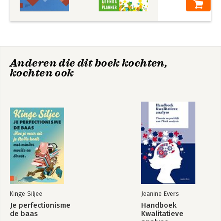
vraagstukken over menselijk kapitaal
Het grote hoe ik
werkboek
Stalen zenuwen
Academic Skills for
Anderen die dit boek kochten,
Interdisciplinary
kochten ook
Studies
Bekijk alle boeken
Bekijk alle boeken
Kinge Siljee
Jeanine Evers
Je perfectionisme
Handboek
de baas
Kwalitatieve