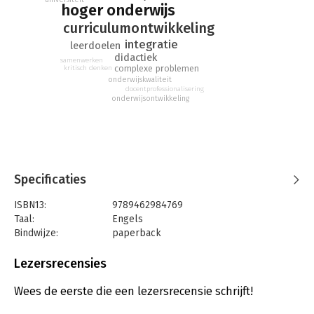
interdisciplinary approach to their teaching.
hoger onderwijs
curriculumontwikkeling
integratie
leerdoelen
didactiek
samenwerken
complexe problemen
kritisch denken
onderwijskwaliteit
docentprofessionalisering
onderwijsontwikkeling
Specificaties
ISBN13:
9789462984769
Taal:
Engels
Bindwijze:
paperback
Uitgever:
Amsterdam University Press
Druk:
1
Lezersrecensies
Verschijningsdatum:
28-1-2017
Wees de eerste die een lezersrecensie schrijft!
Hoofdrubriek:
Non-fictie informatief/professioneel