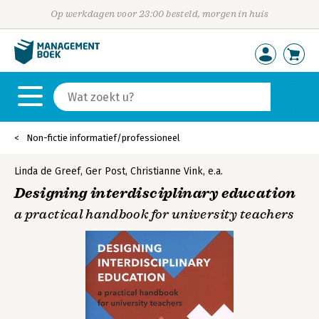
Op werkdagen voor 23:00 besteld, morgen in huis
Non-fictie informatief/professioneel
Linda de Greef
,
Ger Post
,
Christianne Vink
,
e.a.
Designing interdisciplinary education
a practical handbook for university teachers