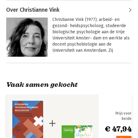
 Fotografie: Emiel Martens
Over Christianne Vink
Christianne Vink (1977), arbeid- en 
gezond- heidspsycholoog, studeerde 
biologische psychologie aan de Vrije 
Universiteit Amster- dam en werkte als 
docent psychobiologie aan de 
Universiteit van Amsterdam. Zij 
specialiseer- de zich o.a. in 
Compassion-Focused Therapy (CFT) en 
Andere boeken door Christianne
Positieve Psychologie.

Vink
Academische
Stalen zenuwen
vaardigheden voor
Christianne is medeoprichter en 
Vaak samen gekocht
interdisciplinaire
managing partner van Reflect Academy 
studies
en is een drijvende kracht in de 
ontwikkeling van opleiding en advies op 
het gebied van vitaliteit, bevlogenheid 
en (mentale en fysieke) gezondheid in 
Prijs voor
Nederland. Zij doceert aan 
beide
wetenschappers en collega’s uit het 
€ 47,94
veld en adviseert bestuurders en 
directeuren ten aan- zien van 