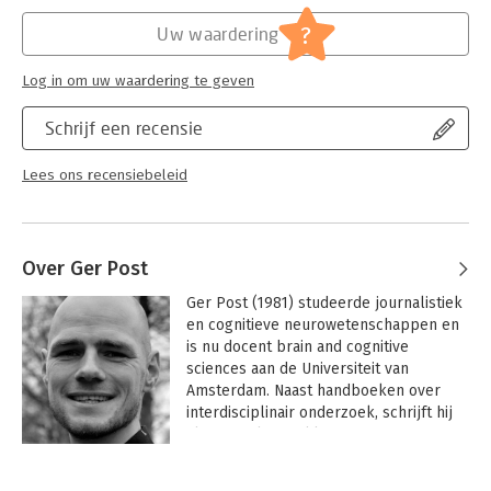
?
Uw waardering
Log in om uw waardering te geven
Schrijf een recensie
Lees ons recensiebeleid
Over Ger Post
Ger Post (1981) studeerde journalistiek 
en cognitieve neurowetenschappen en 
is nu docent brain and cognitive 
sciences aan de Universiteit van 
Amsterdam. Naast handboeken over 
interdisciplinair onderzoek, schrijft hij 
als journalist stukken over 
hersenonderzoek voor De Neuroloog 
Andere boeken door Ger Post
en Managementboek Magazine.
