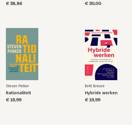
sekte van Trump
€ 38,86
€ 30,00
Steven Pinker
Britt Breure
Rationaliteit
Hybride werken
€ 19,99
€ 19,99