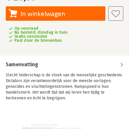
In winkelwagen
Op voorraad
Nu besteld, dinsdag in huis
Gratis verzonden
Past door de brievenbus
Samenvatting
Slecht leiderschap is de vloek van de menselijke geschiedenis.
Dictators zijn verantwoordelijk voor de meeste oorlogen,
genocides en vluchtelingenstromen. Rampspoed is hun
handelsmerk. Het wordt tijd dat wij leren hen tijdig te
herkennen en écht te begrijpen.
Leiderschapsexpert Frank Schaper bracht de kenmerken en
rolmodellen van 31 dictators in kaart. Hij ontdekte hoe hun
leiderschapsstijl zich al eeuwenlang als een hardnekkig,
kwaadaardig virus voortplant middels het rolmodel-effect.
napoleontisch complex
militaire geschiedenis
napoleontisch complex