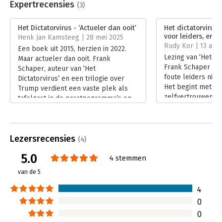
Poetin is namelijk de archetypische dictator van de 21ste eeuw,
Uitgever:
Scriptum
Expertrecensies
(3)
zoals Napoleon dat was in de 19e eeuw en Hitler in de 20ste
Druk:
1
eeuw. De geschiedenis herhaalt zich niet, wíj́ herhalen de
Verschijningsdatum:
13-10-2022
Het Dictatorvirus - ‘Actueler dan ooit’
Het dictatorvirus
geschiedenis. Maar dan net even anders. Frank Schaper (1958)
voor leiders, en h
Henk Jan Kamsteeg | 28 mei 2025
is zelfstandig leiderschapstrainer en personal coach, en auteur
Hoofdrubriek:
Mens en maatschappij
Rudy Kor | 13 apri
Een boek uit 2015, herzien in 2022.
van zeven boeken, waaronder Hoe je een geboren leider wordt
Lezing van ‘Het dic
Maar actueler dan ooit. Frank
(2009).
Frank Schaper maa
Schaper, auteur van ‘Het
foute leiders nie
Dictatorvirus’ en een trilogie over
Het begint met he
Trump verdient een vaste plek als
zelfvertrouwen da
tafelgast in de praatpogramma’s op
hoogmoed, wat ve
televisie. Eindelijk een echte
in grootheidswaan 
deskundige! Lees dit boek voordat je
leidt tot groothei
weer het stemhokje induikt.
Lees verder
Lezersrecensies
Lees verder
(4)
5.0
4 stemmen
van de 5
4
0
0