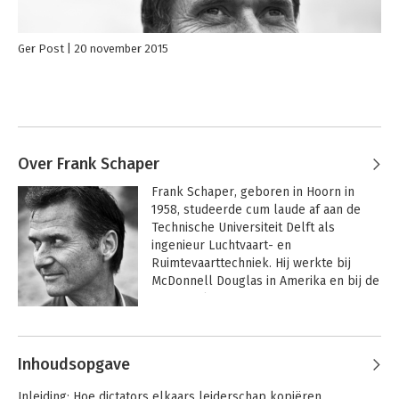
Ger Post
20 november 2015
Over Frank Schaper
Frank Schaper, geboren in Hoorn in 
1958, studeerde cum laude af aan de 
Technische Universiteit Delft als 
ingenieur Luchtvaart- en 
Ruimtevaarttechniek. Hij werkte bij 
McDonnell Douglas in Amerika en bij de 
KLM in tal van managementfuncties. 
Schaper nam in 2001 ontslag en is 
Andere boeken door Frank Schaper
sindsdien zelfstandig auteur/personal 
coach/trainer/consultant. In 1992 vond 
Inhoudsopgave
hij een nieuwe kaartprojectie en de 
perfect ronde NIKE-voetbal uit. 
Inleiding: Hoe dictators elkaars leiderschap kopiëren