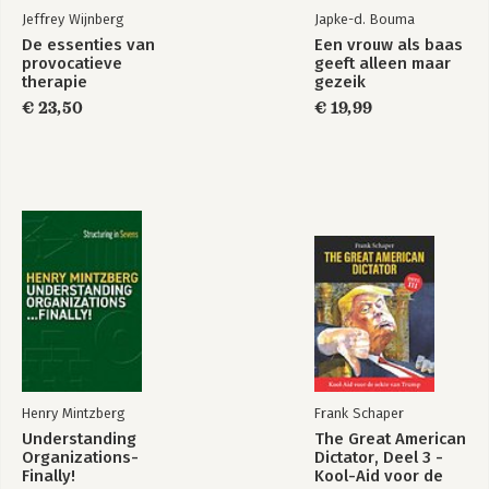
16. Geheimen – Vladimir Poetin
Jeffrey Wijnberg
Japke-d. Bouma
17. De democratische dictator - Vicor Orbán, Abdul Fatah al-Sisi
De essenties van
Een vrouw als baas
en Reep Tayyip Erdoğan
provocatieve
geeft alleen maar
The Great American
Eerste hulp bij
therapie
gezeik
Dictator, Deel 1 -
stress en
Epiloog: Poetins Waterloo
Donald Trump en
vermoeidheid
€ 23,50
€ 19,99
zijn 40 rolmodellen
Gebruikte bronnen
Bronvermelding illustraties
Register
Bekijk alle boeken
Henry Mintzberg
Frank Schaper
Understanding
The Great American
Organizations-
Dictator, Deel 3 -
Finally!
Kool-Aid voor de