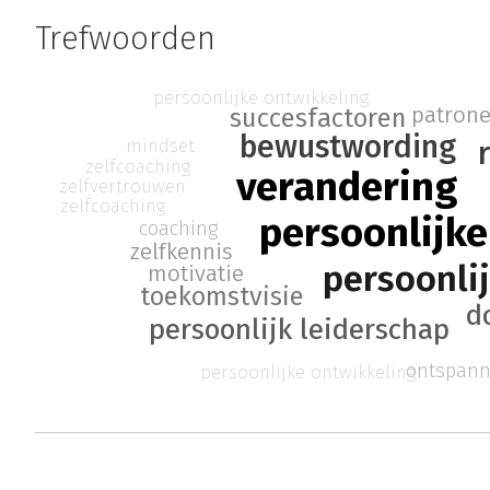
Trefwoorden
persoonlijke ontwikkeling
patron
succesfactoren
bewustwording
mindset
zelfcoaching
verandering
zelfvertrouwen
zelfcoaching
persoonlijke
coaching
zelfkennis
persoonlij
motivatie
toekomstvisie
d
persoonlijk leiderschap
ontspann
persoonlijke ontwikkeling