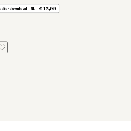
€ 12,99
udio-download | NL