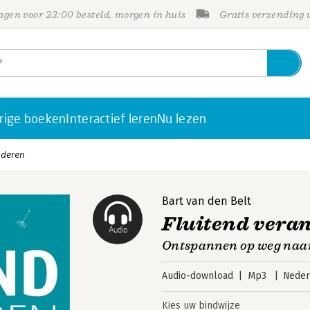
gen voor 23:00 besteld, morgen in huis
Gratis verzending
rige boeken
Interactief leren
Nu lezen
nderen
Bart van den Belt
Fluitend vera
Audio
Ontspannen op weg naar
Audio-download
Mp3
Neder
Kies uw bindwijze