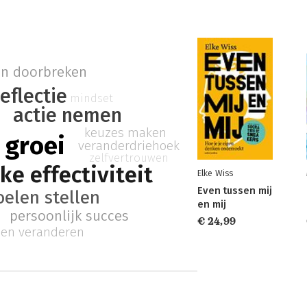
en doorbreken
reflectie
mindset
actie nemen
keuzes maken
 groei
veranderdriehoek
zelfvertrouwen
ke effectiviteit
Elke Wiss
Even tussen mij
oelen stellen
en mij
persoonlijk succes
€ 24,99
en veranderen