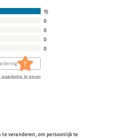
15
0
0
0
0
?
rdering
 waardering te geven
om te veranderen, om persoonlijk te