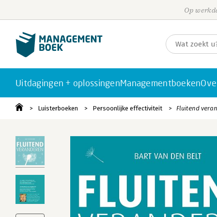
Op werkda
Uitdagingen + oplossingen
Managementboeken
Ove
Luisterboeken
Persoonlijke effectiviteit
Fluitend vera