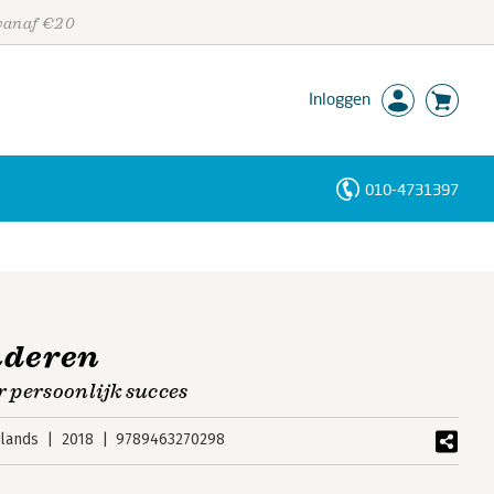
 vanaf €20
Inloggen
010-4731397
Personen
Trefwoorden
nderen
 persoonlijk succes
lands
2018
9789463270298