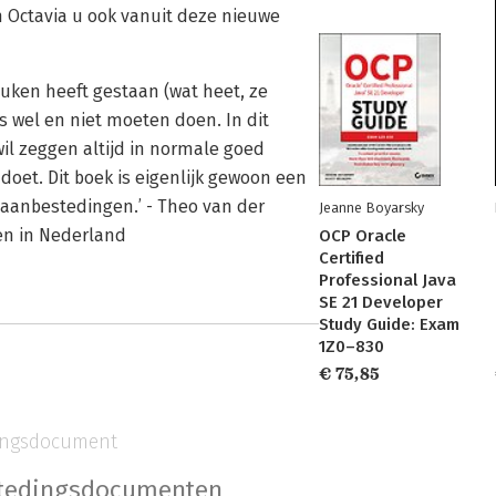
 Octavia u ook vanuit deze nieuwe
euken heeft gestaan (wat heet, ze
rs wel en niet moeten doen. In dit
wil zeggen altijd in normale goed
doet. Dit boek is eigenlijk gewoon een
 aanbestedingen.’ - Theo van der
Jeanne Boyarsky
en in Nederland
OCP Oracle
Certified
Professional Java
SE 21 Developer
Study Guide: Exam
1Z0–830
€ 75,85
ingsdocument
tedingsdocumenten