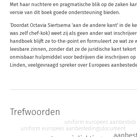
Met haar nuchtere en pragmatische blik op de zaken kan
versie van dit boek goede ondersteuning bieden.
‘Doordat Octavia Siertsema 'aan de andere kant' in de k
was zelf chef-kok) weet zij als geen ander wat inschrijve
handboek blijft ze to-the-point en formuleert ze wat ze 
leesbare zinnen, zonder dat ze de juridische kant tekort 
onmisbaar hulpmiddel voor bedrijven die inschrijven op
Linden, veelgevraagd spreker over Europees aanbested
Trefwoorden
uniform europees aanbested
uniform europees aanbestedingsdocument
aanbes