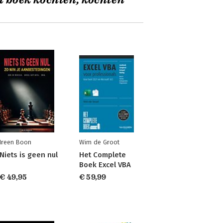
t boek kochten, kochten
Ireen Boon
Wim de Groot
Niets is geen nul
Het Complete
Boek Excel VBA
€ 49,95
€ 59,99