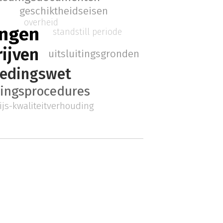
geschiktheidseisen
overheid
ingen
standstill periode
rijven
uitsluitingsgronden
edingswet
ingsprocedures
ijs-kwaliteitverhouding