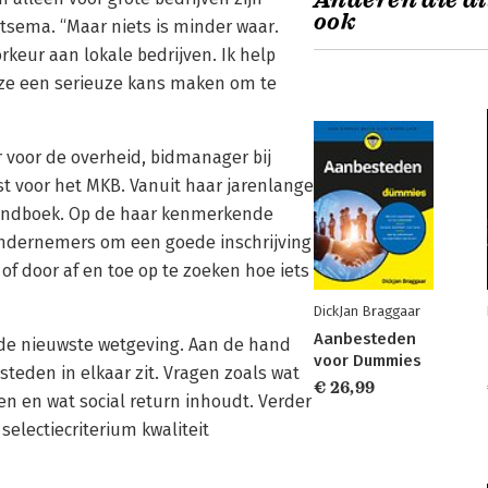
Anderen die di
ook
rtsema. “Maar niets is minder waar.
keur aan lokale bedrijven. Ik help
 ze een serieuze kans maken om te
er voor de overheid, bidmanager bij
st voor het MKB. Vanuit haar jarenlange
 handboek. Op de haar kenmerkende
 ondernemers om een goede inschrijving
of door af en toe op te zoeken hoe iets
DickJan Braggaar
Aanbesteden
 de nieuwste wetgeving. Aan de hand
voor Dummies
steden in elkaar zit. Vragen zoals wat
€ 26,99
len en wat social return inhoudt. Verder
selectiecriterium kwaliteit