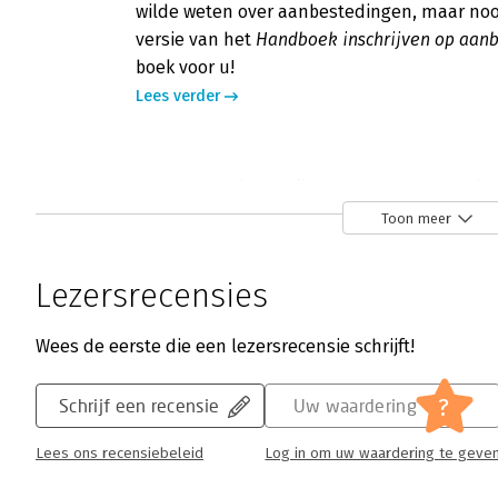
wilde weten over aanbestedingen, maar nooi
versie van het
Handboek inschrijven op aan
boek voor u!
Lees verder
Handboek inschrijven op aanbestedin
Peter Streefkerk | 12 juni 2015
Toon meer
Binnen het MKB worstelen leveranciers vaak
aanbesteden. Toch is er slechts weinig - i
Lezersrecensies
literatuur beschikbaar om het MKB wegwijs 
aanbestedingswetgeving en de daaruit voort
Wees de eerste die een lezersrecensie schrijft!
gemopper en inefficiënte inspanningen vanu
resultaten. Met het ‘Handboek inschrijven o
?
Schrijf een recensie
Uw waardering
Siertsema die leemte voor een deel in, naas
‘Succesvol inschrijven op aanbestedingen’ v
Lees ons recensiebeleid
Log in om uw waardering te geve
Lees verder