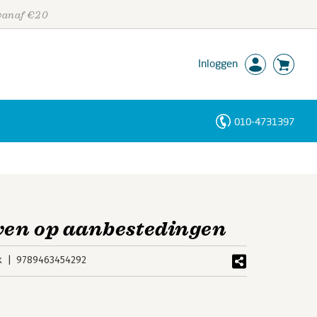
 vanaf €20
Inloggen
010-4731397
Personen
Trefwoorden
ven op aanbestedingen
k
9789463454292