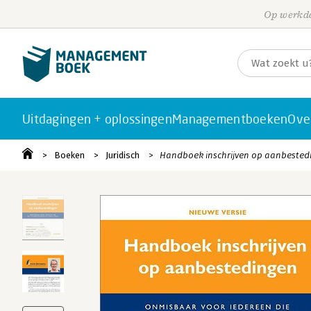
Op werkda
Uitdagingen + oplossingen
Managementboeken
Ove
Boeken
Juridisch
Handboek inschrijven op aanbested