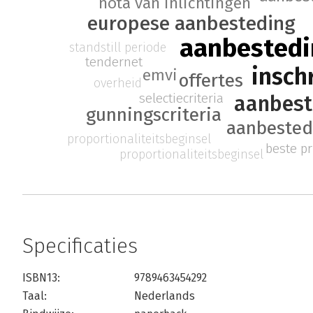
nota van inlichtingen
europese aanbesteding
aanbested
standstill periode
tendernet
insch
emvi
offertes
overheid
selectiecriteria
aanbest
gunningscriteria
aanbested
proportionaliteitsbeginsel
beste pr
proportionaliteitsbeginsel
Specificaties
ISBN13:
9789463454292
Taal:
Nederlands