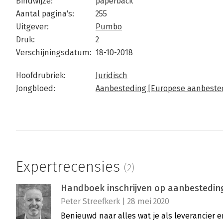
Bindwijze:
paperback
Aantal pagina's:
255
Uitgever:
Pumbo
Druk:
2
Verschijningsdatum:
18-10-2018
Hoofdrubriek:
Juridisch
Jongbloed:
Aanbesteding [Europese aanbeste
Expertrecensies
(2)
Handboek inschrijven op aanbestedinge
Peter Streefkerk | 28 mei 2020
Benieuwd naar alles wat je als leverancier e