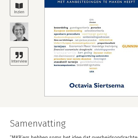
Samenvatting
“MKB’ers hebben soms het idee dat overheidsopdrachten 