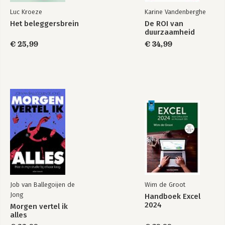
Luc Kroeze
Karine Vandenberghe
Bekijk alle boeken
Het beleggersbrein
De ROI van
duurzaamheid
€ 25,99
€ 34,99
Job van Ballegoijen de
Wim de Groot
Jong
Handboek Excel
2024
Morgen vertel ik
alles