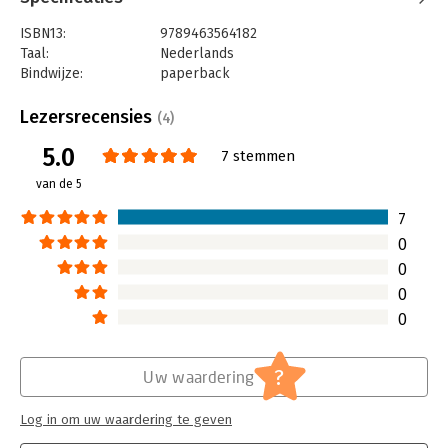
ISBN13:
9789463564182
Taal:
Nederlands
Bindwijze:
paperback
Aantal pagina's:
234
Uitgever:
Van Duuren Media
Lezersrecensies
(4)
Druk:
1
5.0
Verschijningsdatum:
30-9-2025
7 stemmen
van de 5
Hoofdrubriek:
Personal finance
7
0
0
0
0
?
Uw waardering
Log in om uw waardering te geven