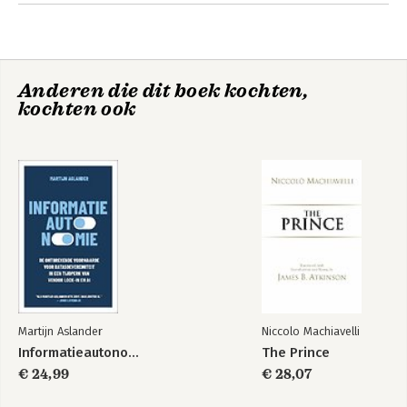
Andere boeken door Petra Possel
Anderen die dit boek kochten,
kochten ook
De stad uit
Bekijk alle boeken
Martijn Aslander
Niccolo Machiavelli
Informatieautonomie
The Prince
€ 24,99
€ 28,07