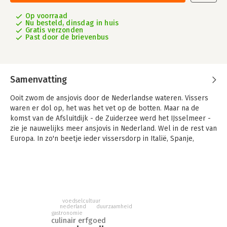
Op voorraad
Nu besteld, dinsdag in huis
Gratis verzonden
Past door de brievenbus
Samenvatting
Ooit zwom de ansjovis door de Nederlandse wateren. Vissers
waren er dol op, het was het vet op de botten. Maar na de
komst van de Afsluitdijk - de Zuiderzee werd het IJsselmeer -
zie je nauwelijks meer ansjovis in Nederland. Wel in de rest van
Europa. In zo'n beetje ieder vissersdorp in Italië, Spanje,
Frankrijk of Griekenland viert men een ansjovisfeest. In het
Spaanse Málaga begraaft men symbolisch een ansjovis bij het
slot van het carnaval. In Cantabrië is er een officieel
ansjoviscafé, waar je louter ansjovis eet. De Basken en Fransen
voerden ooit zelfs een heuse ansjovisoorlog en in Italië voert
men Hoekse en Kabeljauwse twisten over wel of geen ansjovis
voedselcultuur
nederland
duurzaamheid
op de pizza. In Nederland is er nog één familie in Bergen op
gastronomie
Zoom die op ansjovis vist, hoewel de vangsten al drie
culinair erfgoed