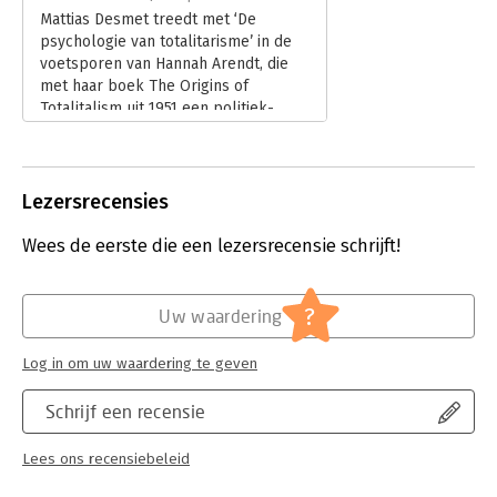
Mattias Desmet treedt met ‘De
psychologie van totalitarisme’ in de
voetsporen van Hannah Arendt, die
met haar boek The Origins of
Totalitalism uit 1951 een politiek-
filosofische analyse maakte en een
dystopisch wereldbeeld schetste dat
na het nazisme en stalinisme zou
volgen, niet geleid door dictators,
Lezersrecensies
maar door bureaucraten en
technocraten.
Wees de eerste die een lezersrecensie schrijft!
Lees verder
?
Uw waardering
Log in om uw waardering te geven
Schrijf een recensie
Lees ons recensiebeleid