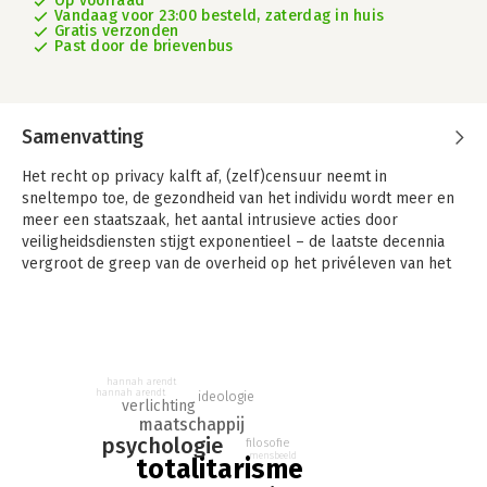
Op voorraad
Vandaag voor 23:00 besteld, zaterdag in huis
Gratis verzonden
Past door de brievenbus
Samenvatting
Het recht op privacy kalft af, (zelf)censuur neemt in
sneltempo toe, de gezondheid van het individu wordt meer en
meer een staatszaak, het aantal intrusieve acties door
veiligheidsdiensten stijgt exponentieel – de laatste decennia
vergroot de greep van de overheid op het privéleven van het
individu hand over hand.
Het door Hannah Arendt opgeroepen dystopische
toekomstbeeld dat na de val van het nazisme en het stalinisme
er een nieuw soort totalitarisme zou oprijzen, geleid door saaie
hannah arendt
bureaucraten en technocraten, tekent zich merkwaardig
hannah arendt
ideologie
verlichting
realistisch af aan de maatschappelijke horizon.
maatschappij
psychologie
filosofie
Totalitarisme is geen historische toevalligheid. Het is het
mensbeeld
totalitarisme
logische gevolg van een waanachtig geloof in de almacht van