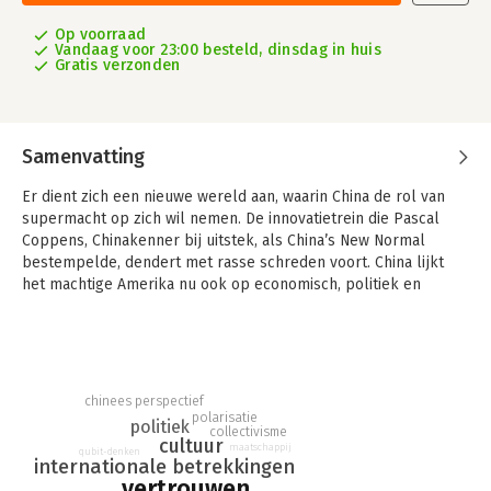
Op voorraad
Vandaag voor 23:00 besteld, dinsdag in huis
Gratis verzonden
Samenvatting
Er dient zich een nieuwe wereld aan, waarin China de rol van
supermacht op zich wil nemen. De innovatietrein die Pascal
Coppens, Chinakenner bij uitstek, als China’s New Normal
bestempelde, dendert met rasse schreden voort. China lijkt
het machtige Amerika nu ook op economisch, politiek en
militair vlak van zijn troon te willen stoten.
Dat creëert in het Westen een benard gevoel: angst. Een angst
die nog verder aangewakkerd wordt door de berichtgeving
over de rol van China in de coronapandemie. Is die vrees
chinees perspectief
terecht? Wat betekent de start van de Aziatische eeuw voor
polarisatie
politiek
onze toekomst? Is het over en uit voor het Westen als
collectivisme
cultuur
maatschappij
protagonist op het wereldtoneel?
qubit-denken
internationale betrekkingen
vertrouwen
Bij het zoeken naar antwoorden op deze actuele vragen wordt