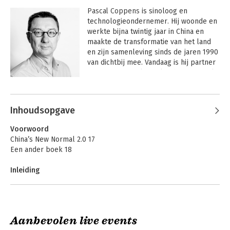
Pascal Coppens
 is sinoloog en 
technologieondernemer. Hij woonde en 
werkte bijna twintig jaar in China en 
maakte de transformatie van het land 
en zijn samenleving sinds de jaren 1990 
van dichtbij mee. Vandaag is hij partner 
en internationaal spreker bij nexxworks 
en een veelgevraagd expert over China, 
Andere boeken door Pascal
innovatie en leiderschap.

Coppens
Inhoudsopgave
Pascal is auteur van 
China’s New 
Normal
 (2019), 
Can We Trust China?
Voorwoord
(2022) en 
China’s Next Miracle
 (2025). 
China’s New Normal 2.0 17
Hij combineert academische diepgang 
Een ander boek 18
met praktijkervaring en behaalde een 
master sinologie aan de Universiteit 
Inleiding
Gent en een bachelor handelsingenieur 
Wuhan 23
aan de Vrije Universiteit Brussel.

Lockdown 24
De waarheid is niet binair 25
Hij startte zijn technologiecarrière bij 
De Chinese paradox 26
Alcatel in China in 1999 en verhuisde in 
Aanbevolen live events
Een qubit-denkkader 27
2002 naar San Francisco. In 2004 was hij 