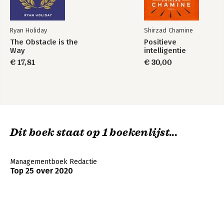
krijgen.
Hoe je het placebo-effect kunt gebruiken om iemand verder te
helpen.
Ryan Holiday
Shirzad Chamine
Hoe je complimenten kan geven die motiveren om door te
The Obstacle is the
Positieve
gaan.
Way
intelligentie
€ 17,81
€ 30,00
Hoofdstuk 8 De aanhouder wint
Dankwoord
Dit boek staat op 1 boekenlijst...
Managementboek Redactie
Top 25 over 2020