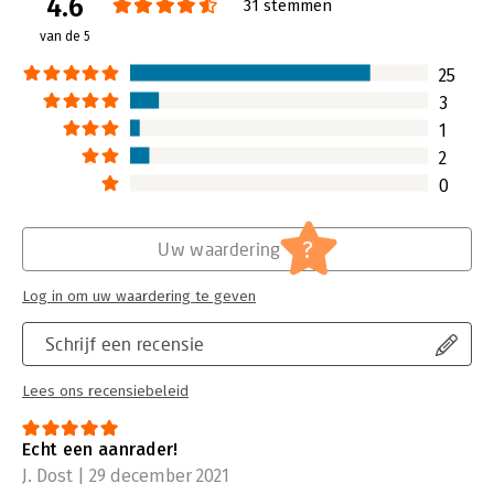
4.6
it... I say everybody should read it.'
— Dr. Richard Bandler, Co-
mensen om je heen.
31 stemmen
founder of NLP, 2020
Lees verder
van de 5
25
3
1
2
0
?
Uw waardering
Log in om uw waardering te geven
Schrijf een recensie
Lees ons recensiebeleid
Echt een aanrader!
J. Dost | 29 december 2021