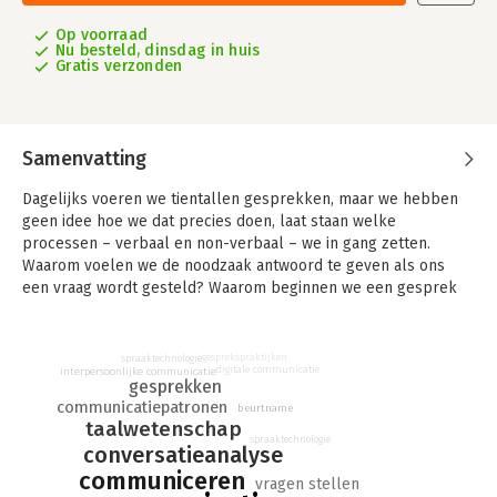
Op voorraad
Nu besteld, dinsdag in huis
Gratis verzonden
Samenvatting
Dagelijks voeren we tientallen gesprekken, maar we hebben
geen idee hoe we dat precies doen, laat staan welke
processen – verbaal en non-verbaal – we in gang zetten.
Waarom voelen we de noodzaak antwoord te geven als ons
een vraag wordt gesteld? Waarom beginnen we een gesprek
vaak met een groet? Hoe kunnen we iemand sturen met een
ja/nee-vraag? Waarom praten we soms door elkaar heen
terwijl we het ook vaak zonder woorden afkunnen?
gesprekspraktijken
spraaktechnologie
digitale communicatie
interpersoonlijke communicatie
gesprekken
Aan de hand van vele voorbeelden krijg je antwoord op
communicatiepatronen
beurtname
bovenstaande vragen en nog veel meer. Van alledaagse
taalwetenschap
gesprekken tussen familieleden tot spraakmakende televisie-
spraaktechnologie
conversatieanalyse
interviews, een verhoor van een politierechercheur met een
communiceren
getuige, of een oproep van iemand in nood aan een 112-
vragen stellen