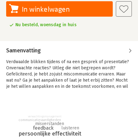
In winkelwagen
Nu besteld, woensdag in huis
Samenvatting
Verdwaalde blikken tijdens of na een gesprek of presentatie?
Onverwachte reacties? Uitleg die niet begrepen wordt?
Gefeliciteerd, je hebt zojuist miscommunicatie ervaren. Maar
wat nu? Ga je het aanpakken of laat je het erbij zitten? Mocht
je het willen aanpakken en in de toekomst voorkomen, en wil
je weten hoe? Dan is dit boek iets voor jou!
Aan de hand van een overzichtelijk stappenplan word je
meegenomen in het herkennen van miscommunicatie, het
bepalen van de oorzaken hiervan en hoe je miscommunicatie
verwachtingsmanagement
communicatievaardigheden
kunt voorkomen. Je zult merken dat miscommunicatie vaak
misverstanden
onbedoeld is en dat het oplossen ervan het leven aanzienlijk
feedback
luisteren
persoonlijke effectiviteit
vergemakkelijkt.