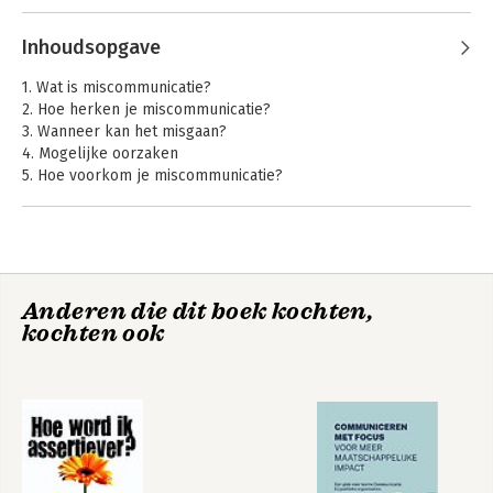
goed. Gezien zijn achtergrond in communicatiewetenschappen 
en enthousiasme voor verbetering, was het logisch dat hij ooit 
Inhoudsopgave
een praktisch handboek zou schrijven om miscommunicatie te 
elimineren, zowel in zakelijke als persoonlijke relaties.
1. Wat is miscommunicatie?
2. Hoe herken je miscommunicatie?
3. Wanneer kan het misgaan?
4. Mogelijke oorzaken
5. Hoe voorkom je miscommunicatie?
6. Hoe reageer je bij miscommunicatie?
7. Samengevat
Anderen die dit boek kochten,
kochten ook