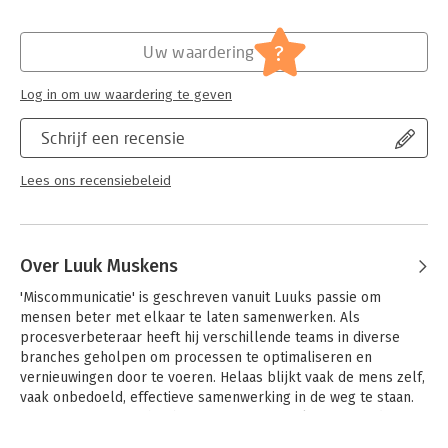
Hoofdrubriek:
Communicatie en media
?
Uw waardering
Log in om uw waardering te geven
Schrijf een recensie
Lees ons recensiebeleid
Over Luuk Muskens
'Miscommunicatie' is geschreven vanuit Luuks passie om 
mensen beter met elkaar te laten samenwerken. Als 
procesverbeteraar heeft hij verschillende teams in diverse 
branches geholpen om processen te optimaliseren en 
vernieuwingen door te voeren. Helaas blijkt vaak de mens zelf, 
vaak onbedoeld, effectieve samenwerking in de weg te staan. 
Miscommunicatie is hierbij een grote oorzaak. Dit is zonde, want 
in de meeste gevallen bedoelen mensen het vanuit de basis 