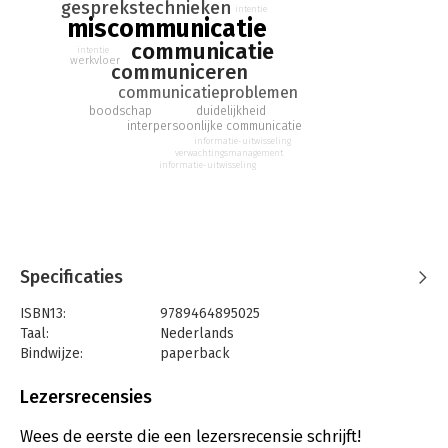
gesprekstechnieken
intentie
miscommunicatie
communicatie
intentie
werkvloer
communiceren
communicatieproblemen
boodschap
duidelijkheid
interpersoonlijke communicatie
informatie-uitwisseling
verwachtingsmanagement
informatie-uitwisseling
Specificaties
ISBN13:
9789464895025
Taal:
Nederlands
Bindwijze:
paperback
Aantal pagina's:
74
Uitgever:
Boekscout
Lezersrecensies
Druk:
1
Verschijningsdatum:
17-4-2024
Wees de eerste die een lezersrecensie schrijft!