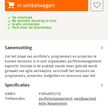
In winkelwagen
Op voorraad
Nu besteld, dinsdag in huis
Gratis verzonden
Past door de brievenbus
Samenvatting
Om het totaal van portfolio’s, programma’s en projecten te
kunnen besturen, is in veel organisaties portfoliomanagement
ingericht. Doordat in de praktijk steeds meer gebruik wordt
gemaakt van agile werkwijzen, verschuift het besturen via
programma’s, projecten, budgetten en resources naar het
besturen via roadmaps, backlogs, sprints en teams. Dit vraagt
Specificaties
om agile portfoliomanagement.
Agile portfoliomanagement wordt in dit boek in de volle
ISBN13:
9789465112732
breedte beschouwd, van volledig planmatig tot compleet
Trefwoorden:
portfoliomanagement
,
wendbaarheid
,
ontdekkend. In tien hoofdstukken worden tien
Agile Management