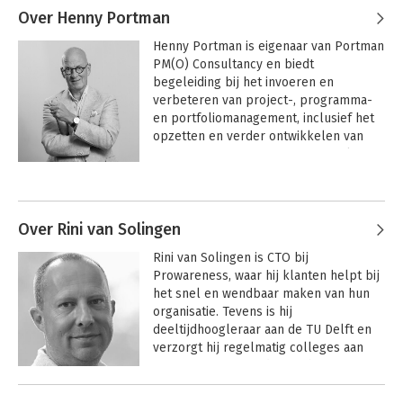
Over Henny Portman
Henny Portman is eigenaar van Portman 
PM(O) Consultancy en biedt 
begeleiding bij het invoeren en 
verbeteren van project-, programma- 
en portfoliomanagement, inclusief het 
opzetten en verder ontwikkelen van 
PMO’s. Hij is auteur van een aantal 
managementboeken, waaronder 'Agile 
Andere boeken door Henny
portfoliomanagement', 'De kunst van 
Portman
goed opdrachtgeverschap’, Scaling 
agile in organisaties' en 'Agile with a 
Over Rini van Solingen
smile'. 
Rini van Solingen is CTO bij 
Prowareness, waar hij klanten helpt bij 
het snel en wendbaar maken van hun 
organisatie. Tevens is hij 
deeltijdhoogleraar aan de TU Delft en 
verzorgt hij regelmatig colleges aan 
Universiteit Nyenrode. Rini heeft 
technische informatica gestudeerd aan 
de TU Delft en is gepromoveerd in de 