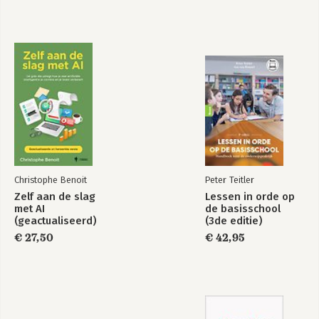
Bekijk alle boeken
Formule X
De bijenherder -
Leidinggeven aan
zelfsturende teams,
hoe doe je dat?
Christophe Benoit
Peter Teitler
Bekijk alle boeken
Zelf aan de slag
Lessen in orde op
met AI
de basisschool
(geactualiseerd)
(3de editie)
€ 27,50
€ 42,95