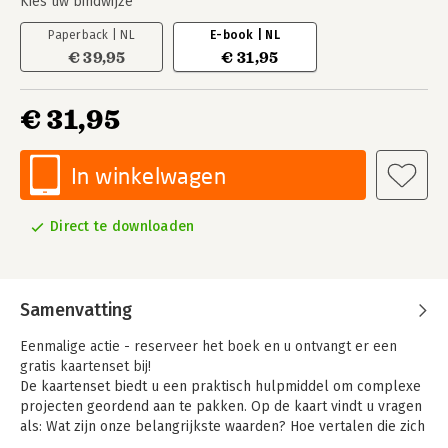
Kies uw bindwijze
Paperback | NL
E-book | NL
€ 39,95
€ 31,95
€ 31,95
In winkelwagen
Direct te downloaden
Samenvatting
Eenmalige actie - reserveer het boek en u ontvangt er een
gratis kaartenset bij!
De kaartenset biedt u een praktisch hulpmiddel om complexe
projecten geordend aan te pakken. Op de kaart vindt u vragen
als: Wat zijn onze belangrijkste waarden? Hoe vertalen die zich
in de praktijk? Wie moeten we op dit moment erbij betrekken?