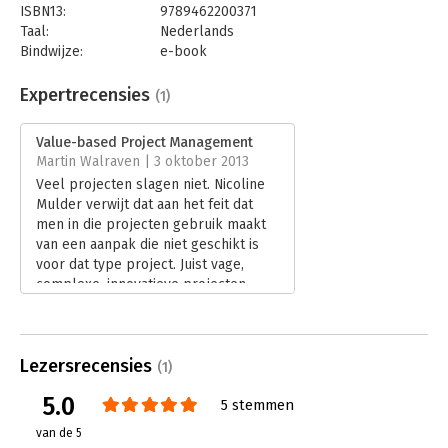
ISBN13:
9789462200371
Taal:
Nederlands
Bindwijze:
e-book
Beveiliging:
watermerk
Bestandsformaat:
epub
Expertrecensies
(1)
Aantal pagina's:
196
Uitgever:
Boom
Value-based Project Management
Druk:
1
Martin Walraven | 3 oktober 2013
Verschijningsdatum:
15-5-2013
Veel projecten slagen niet. Nicoline
Mulder verwijt dat aan het feit dat
Hoofdrubriek:
Projectmanagement
men in die projecten gebruik maakt
van een aanpak die niet geschikt is
voor dat type project. Juist vage,
complexe, innovatieve projecten
hebben baat bij een andere manier
van projecten leiden. Value-based
Project Management biedt die andere
Lezersrecensies
manier, belooft ze in haar
(1)
gelijknamige boek. Alleen zullen we
5.0
5 stemmen
nog veel ervaring met Value-based
Project Management moeten opdoen
van de 5
om deze manier van werken tot