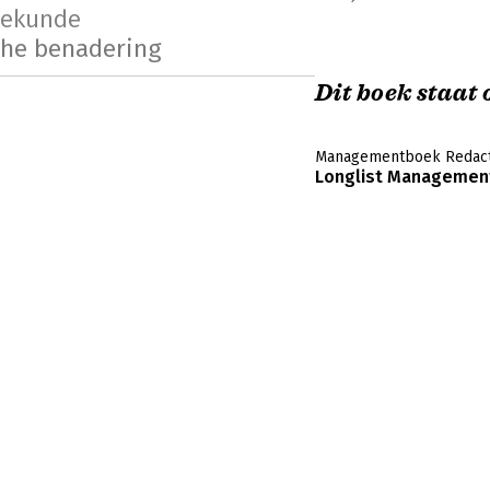
iekunde
che benadering
Dit boek staat o
Managementboek Redact
Longlist Management