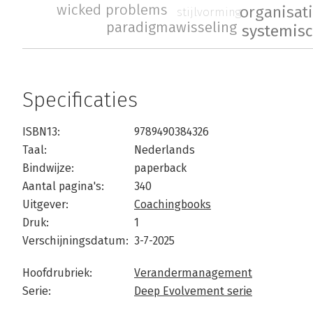
wicked problems
organisat
stijlvorming
paradigmawisseling
systemis
Specificaties
ISBN13:
9789490384326
Taal:
Nederlands
Bindwijze:
paperback
Aantal pagina's:
340
Uitgever:
Coachingbooks
Druk:
1
Verschijningsdatum:
3-7-2025
Hoofdrubriek:
Verandermanagement
Serie:
Deep Evolvement serie