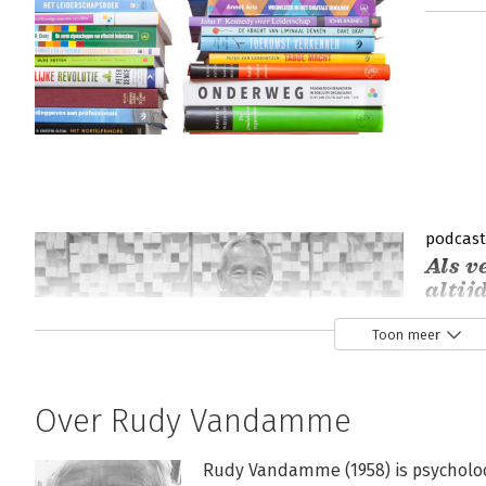
podcast
Als v
altij
Toon meer
Karin de
Over Rudy Vandamme
Rudy Vandamme (1958) is psycholoog