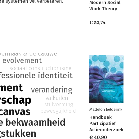
 de systemen wil verbeteren.
Modern Social
Work Theory
€ 53,74
vermaak & de caluwé
 evolvement
sociaal constructionisme
fessionele identiteit
ment
verandering
rschap
valkuilen
stijlvorming
ecanvas
Madelon Eelderink
beweeglijkheid
Handboek
ge bekwaamheid
Participatief
Actieonderzoek
gstukken
€ 40,90