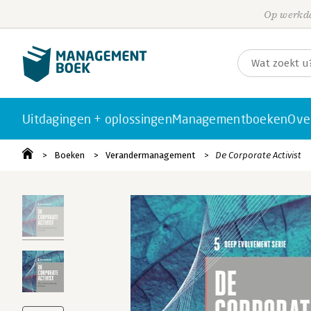
Op werkda
Uitdagingen + oplossingen
Managementboeken
Ove
Boeken
Verandermanagement
De Corporate Activist