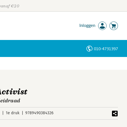
 vanaf €20
Inloggen
010-4731397
Personen
Trefwoorden
ctivist
 leidraad
3
1e druk
9789490384326