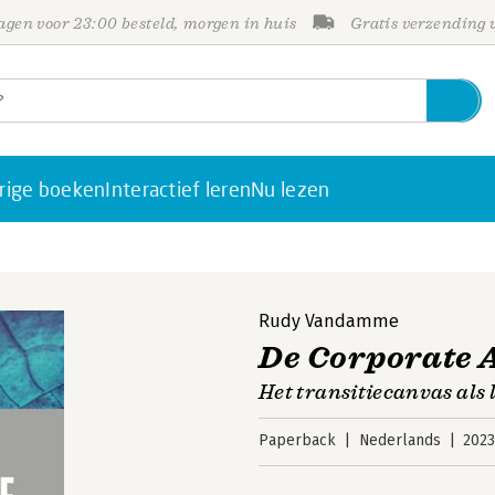
gen voor 23:00 besteld, morgen in huis
Gratis verzending
rige boeken
Interactief leren
Nu lezen
Rudy Vandamme
De Corporate A
Het transitiecanvas als
Paperback
Nederlands
202