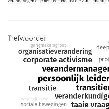
veranderingen of je bent een idealist die van binnenuit
Trefwoorden
gangmakersgroep
deep
organisatieverandering
corporate activisme
pro
verandermanage
persoonlijk leide
transiti
transitie
veranderkundi
beweeglijkheid
taaie vraa
sociale bewegingen