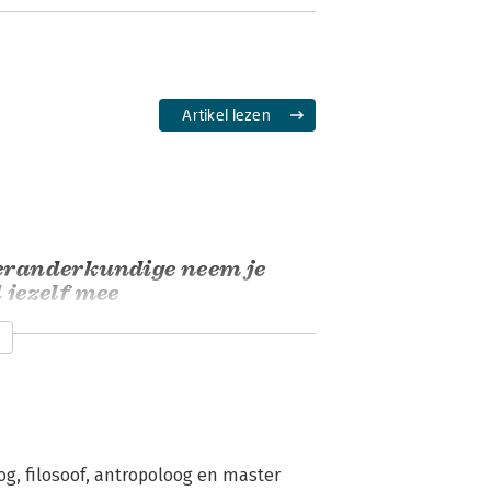
Artikel lezen
eranderkundige neem je
d jezelf mee
 Zwaan
22 februari 2024
Artikel lezen
, filosoof, antropoloog en master 